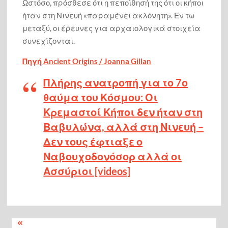
Ωστόσο, πρόσθεσε ότι η πεποίθησή της ότι οι κήποι
ήταν στη Νινευή «παραμένει ακλόνητη». Εν τω
μεταξύ, οι έρευνες για αρχαιολογικά στοιχεία
συνεχίζονται.
Πηγή Ancient Origins / Joanna Gillan
Πλήρης ανατροπή για το 7ο
θαύμα του Κόσμου: Οι
Κρεμαστοί Κήποι δεν ήταν στη
Βαβυλώνα, αλλά στη Νινευή –
Δεν τους έφτιαξε ο
Ναβουχοδονόσορ αλλά οι
Ασσύριοι [videos]
Πλοήγηση