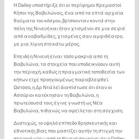
Η Dalley υποστήριξε ότι οι περίφημοι Κρεμαστοί
Κήποι της Βαβυλώνας, ένα από τα επτά αρχαία
θαύματα του κόσμου, βρίσκονταν κοντά στην
πόλη της Νινευή και ήταν χτισμένοι σε μια σειρά
από αναβαθμίδες, χτισμένες σαν αμφιθέατρο,
με μια λίμνη στο κάτω μέρος.
Επειδή η Νινευή είναι τόσο μακριά από τη
Βαβυλώνα, τα στοιχεία που υποδεικνύουν αυτή
την περιοχή, καθώς η πραγματική τοποθεσία των
κήπων είχε προηγουμένως παραβλεφθεί.
Ωστόσο, η Δρ Ντάλεϊ διαπίστωσε ότι όταν οι
Ασσύριοι κατέκτησαν τη Βαβυλώνα, η
πρωτεύουσά τους έγινε γνωστή ως Νέα
Βαβυλώνα, πιθανώς να οφείλεται στη σύγχυση.
Δυστυχώς, το υψηλό επίπεδο θρησκευτικής και
εθνοτικής βίας που μαστίζει αυτήν τη στιγμή την
περιοχή γύρω από τη Νινευή σημαίνει ότι η Dalley