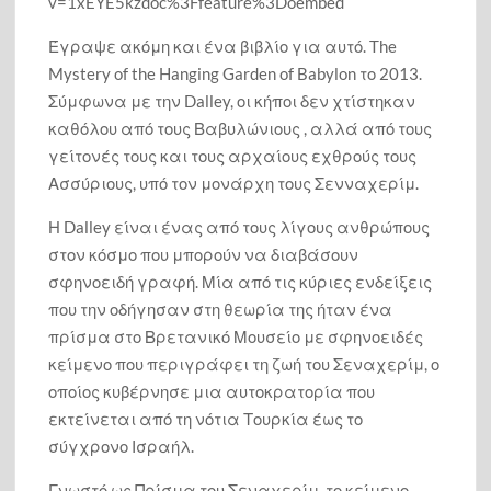
v=1xEYE5kzdoc%3Ffeature%3Doembed
Έγραψε ακόμη και ένα βιβλίο για αυτό. The
Mystery of the Hanging Garden of Babylon το 2013.
Σύμφωνα με την Dalley, οι κήποι δεν χτίστηκαν
καθόλου από τους Βαβυλώνιους , αλλά από τους
γείτονές τους και τους αρχαίους εχθρούς τους
Ασσύριους, υπό τον μονάρχη τους Σενναχερίμ.
Η Dalley είναι ένας από τους λίγους ανθρώπους
στον κόσμο που μπορούν να διαβάσουν
σφηνοειδή γραφή. Μία από τις κύριες ενδείξεις
που την οδήγησαν στη θεωρία της ήταν ένα
πρίσμα στο Βρετανικό Μουσείο με σφηνοειδές
κείμενο που περιγράφει τη ζωή του Σεναχερίμ, ο
οποίος κυβέρνησε μια αυτοκρατορία που
εκτείνεται από τη νότια Τουρκία έως το
σύγχρονο Ισραήλ.
Γνωστό ως Πρίσμα του Σεναχερίμ, το κείμενο