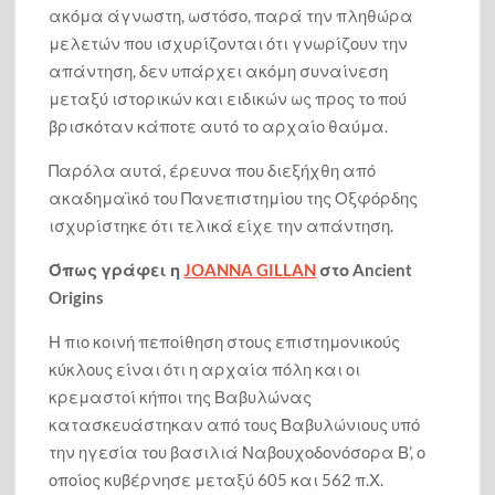
ακόμα άγνωστη, ωστόσο, παρά την πληθώρα
μελετών που ισχυρίζονται ότι γνωρίζουν την
απάντηση, δεν υπάρχει ακόμη συναίνεση
μεταξύ ιστορικών και ειδικών ως προς το πού
βρισκόταν κάποτε αυτό το αρχαίο θαύμα.
Παρόλα αυτά, έρευνα που διεξήχθη από
ακαδημαϊκό του Πανεπιστημίου της Οξφόρδης
ισχυρίστηκε ότι τελικά είχε την απάντηση.
Όπως γράφει η
JOANNA GILLAN
στο Ancient
Origins
Η πιο κοινή πεποίθηση στους επιστημονικούς
κύκλους είναι ότι η αρχαία πόλη και οι
κρεμαστοί κήποι της Βαβυλώνας
κατασκευάστηκαν από τους Βαβυλώνιους υπό
την ηγεσία του βασιλιά Ναβουχοδονόσορα Β’, ο
οποίος κυβέρνησε μεταξύ 605 και 562 π.Χ.