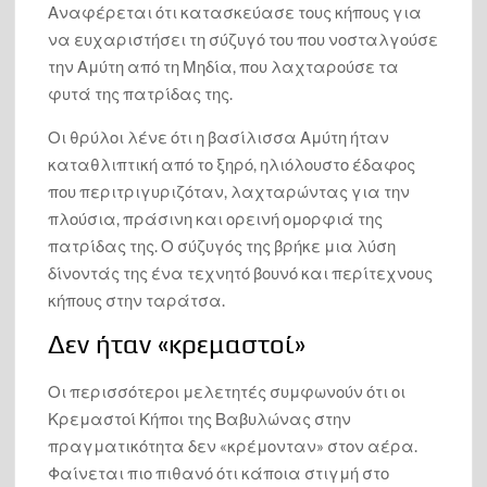
Αναφέρεται ότι κατασκεύασε τους κήπους για
να ευχαριστήσει τη σύζυγό του που νοσταλγούσε
την Αμύτη από τη Μηδία, που λαχταρούσε τα
φυτά της πατρίδας της.
Οι θρύλοι λένε ότι η βασίλισσα Αμύτη ήταν
καταθλιπτική από το ξηρό, ηλιόλουστο έδαφος
που περιτριγυριζόταν, λαχταρώντας για την
πλούσια, πράσινη και ορεινή ομορφιά της
πατρίδας της. Ο σύζυγός της βρήκε μια λύση
δίνοντάς της ένα τεχνητό βουνό και περίτεχνους
κήπους στην ταράτσα.
Δεν ήταν «κρεμαστοί»
Οι περισσότεροι μελετητές συμφωνούν ότι οι
Κρεμαστοί Κήποι της Βαβυλώνας στην
πραγματικότητα δεν «κρέμονταν» στον αέρα.
Φαίνεται πιο πιθανό ότι κάποια στιγμή στο