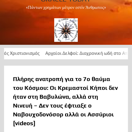
«Πάντων χρημάτων μέτρον εστίν Άνθρωπος»
νισμός
Αρχαίοι Δελφοί: Διαχρονική ωδή στο Απολλώνειο φως
Πλήρης ανατροπή για το 7ο θαύμα
του Κόσμου: Οι Κρεμαστοί Κήποι δεν
ήταν στη Βαβυλώνα, αλλά στη
Νινευή – Δεν τους έφτιαξε ο
Ναβουχοδονόσορ αλλά οι Ασσύριοι
[videos]