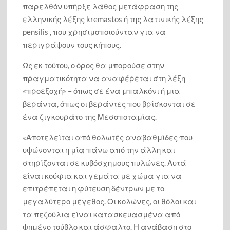
παρελθόν υπήρξε λάθος μετάφραση της
ελληνικής λέξης kremastos ή της λατινικής λέξης
pensilis , που χρησιμοποιούνταν για να
περιγράψουν τους κήπους.
Ως εκ τούτου, ο όρος θα μπορούσε στην
πραγματικότητα να αναφέρεται στη λέξη
«προεξοχή» – όπως σε ένα μπαλκόνι ή μια
βεράντα, όπως οι βεράντες που βρίσκονται σε
ένα ζιγκουράτο της Μεσοποταμίας.
«Αποτελείται από θολωτές αναβαθμίδες που
υψώνονται η μία πάνω από την άλλη και
στηρίζονται σε κυβόσχημους πυλώνες. Αυτά
είναι κούφια και γεμάτα με χώμα για να
επιτρέπεται η φύτευση δέντρων με το
μεγαλύτερο μέγεθος. Οι κολώνες, οι θόλοι και
τα πεζούλια είναι κατασκευασμένα από
ψημένο τούβλο και άσφαλτο. Η ανάβαση στο