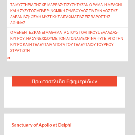
ΤΑ ΜΥΣΤΉΡΙΑ ΤΗΣ ΧΕΙΜΆΡΡΑΣ: ΤΙ ΣΥΖΉΤΗΣΑΝ Ο ΡΆΜΑ, Η ΜΕΛΌΝΙ
άρθρων
ΚΑΙ Η ΣΎΖΥΓΟΣ ΜΠΛΕΡ (ΝΟΜΙΚΉ ΣΎΜΒΟΥΛΟΣ ΓΙΑ ΤΗΝ ΑΟΖ ΤΗΣ
ΑΛΒΑΝΊΑΣ): ΟΣΜΉ ΜΥΣΤΙΚΉΣ ΔΙΠΛΩΜΑΤΊΑΣ ΕΙΣ ΒΆΡΟΣ ΤΗΣ
ΑΘΉΝΑΣ
Ο ΜΕΝΈΝΤΕΖ ΚΆΝΕΙ ΜΑΘΉΜΑΤΑ ΣΤΟΥΣ ΠΟΛΙΤΙΚΟΎΣ ΕΛΛΆΔΑΣ-
ΚΎΠΡΟΥ: ΝΑ ΣΥΝΕΧΊΣΟΥΜΕ ΤΟΝ ΑΓΏΝΑ ΜΈΧΡΙ ΝΑ ΦΎΓΕΙ ΑΠΌ ΤΗΝ
ΚΎΠΡΟ ΚΑΙ Η ΤΕΛΕΥΤΑΊΑ ΜΠΌΤΑ ΤΟΥ ΤΕΛΕΥΤΑΊΟΥ ΤΟΎΡΚΟΥ
ΣΤΡΑΤΙΏΤΗ
Πρωτοσέλιδα Εφημερίδων
Sanctuary of Apollo at Delphi