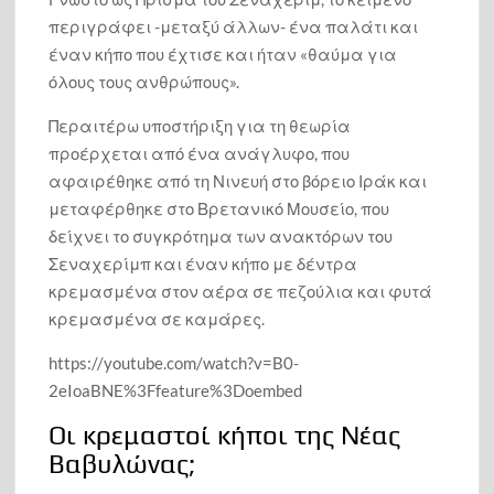
περιγράφει -μεταξύ άλλων- ένα παλάτι και
έναν κήπο που έχτισε και ήταν «θαύμα για
όλους τους ανθρώπους».
Περαιτέρω υποστήριξη για τη θεωρία
προέρχεται από ένα ανάγλυφο, που
αφαιρέθηκε από τη Νινευή στο βόρειο Ιράκ και
μεταφέρθηκε στο Βρετανικό Μουσείο, που
δείχνει το συγκρότημα των ανακτόρων του
Σεναχερίμπ και έναν κήπο με δέντρα
κρεμασμένα στον αέρα σε πεζούλια και φυτά
κρεμασμένα σε καμάρες.
https://youtube.com/watch?v=B0-
2eIoaBNE%3Ffeature%3Doembed
Οι κρεμαστοί κήποι της Νέας
Βαβυλώνας;