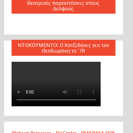
Θεατρικές παραστάσεις στους
Δελφούς
ΝΤΟΚΟΥΜΕΝΤΟ: Ο Χατζιδάκις για τον
Θεοδωράκη το ’78
Webcam Parnassos – Ski Center – PANOMAX 360°