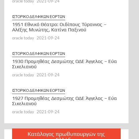
Μια μοναδική Πολιτισμική ναι, Ναι εν Πολιτισμό
oracle today
2021-09-24
παρουσίαση, με πολλά μηνύματα. Άντε όπως άριστα
υπογράμμισε και ο Βουλευτής Φωκίδας Ιωάννης Μπούγας
και στην παράκαμψη Δελφών και ενοποίηση του
ΙΣΤΟΡΙΚΟ ΔΕΛΦΙΚΩΝ ΕΟΡΤΩΝ
Αρχαιολογικού χώρου.
1951 Εθνικό Θέατρο: Οιδίπους Τύραννος –
Αλέξης Μινώτης, Κατίνα Παξινού
Αἶνος Στους Άξιους
oracle today
2021-09-24
τον χρησμό του Μαντείου Euroleonidas
ΙΣΤΟΡΙΚΟ ΔΕΛΦΙΚΩΝ ΕΟΡΤΩΝ
1930 Προμηθέας Δεσμώτης ΟΔΕ Άγγελος – Εύα
Σικελιανού
oracle today
2021-09-24
ΙΣΤΟΡΙΚΟ ΔΕΛΦΙΚΩΝ ΕΟΡΤΩΝ
1927 Προμηθέας Δεσμώτης ΟΔΕ Άγγελος – Εύα
Σικελιανού
oracle today
2021-09-24
Κατάλογος πρωθυπουργών της