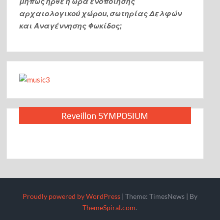
μήπως ήρθε η ώρα ενοποίησης
αρχαιολογικού χώρου, σωτηρίας Δελφών
και Αναγέννησης Φωκίδος;
Reveillon SYMPOSIUM
Proudly powered by WordPress
|
Theme: TimesNews
|
By
ThemeSpiral.com
.