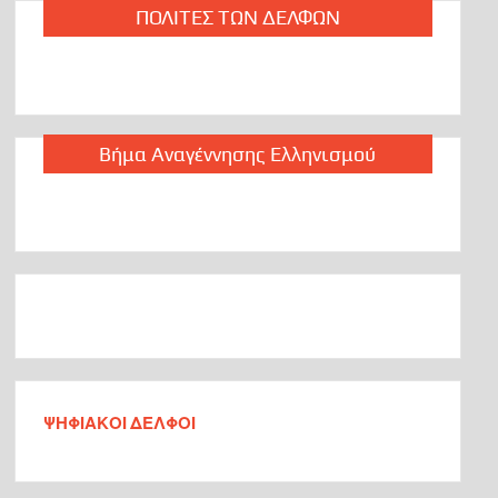
Tο κείμενο του Αλέξη Παπαχελά που προκάλεσε ποικίλες
ΠΟΛΙΤΕΣ ΤΩΝ ΔΕΛΦΩΝ
αντιδράσεις: Αναζητούνται επειγόντως «τρελοί αλλά και
καθαροί», που να έχουν κότσια για να σώσουν την
Ελλάδα…
Βήμα Αναγέννησης Ελληνισμού
Η Ελλάδα πήρε την επενδυτική βαθμίδα: Ο Οίκος DBRS
αναβάθμισε την ελληνική οικονομία στο ΒΒΒ * Πολύ
σημαντική εξέλιξη σε μια πολύ δύσκολη συγκυρία, λέει ο
Χατζηδάκης
Η Ινδία ενδέχεται να αλλάξει σύντομα ονομασία: Ο Μόντι
άνοιξε την σύνοδο της G20 ως πρωθυπουργός της
“Μπάρατ”
Πού ζούμε; Οι βάρβαροι δολοφόνοι του Αντώνη
Καριώτη, δεν είναι άνθρωποι και ως ανθρωποειδή δεν
έχουν καμία σχέση με την Ναυτοσύνη, με τον Πολιτισμό
μας.
ΨΗΦΙΑΚΟΙ ΔΕΛΦΟΙ