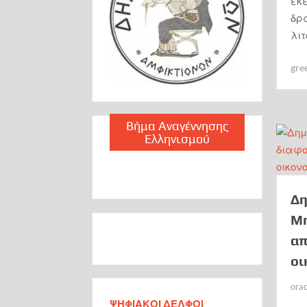
εκε
δρ
λιτ
gre
Βήμα Αναγέννησης
Ελληνισμού
Δη
Μη
απ
οι
ora
ΨΗΦΙΑΚΟΙ ΔΕΛΦΟΙ