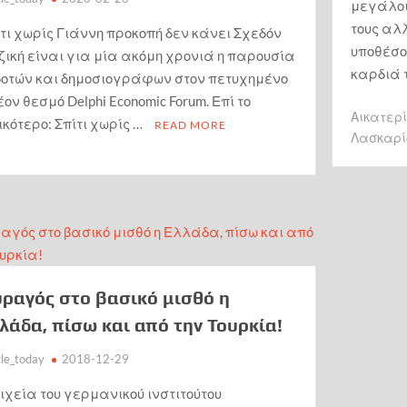
μεγάλοι
τους αλ
τι χωρίς Γιάννη προκοπή δεν κάνει Σχεδόν
υποθέσου
ική είναι για μία ακόμη χρονιά η παρουσία
καρδιά 
δοτών και δημοσιογράφων στον πετυχημένο
ον θεσμό Delphi Economic Forum. Επί το
Αικατερ
κότερο: Σπίτι χωρίς …
READ MORE
Λασκαρί
ραγός στο βασικό μισθό η
λάδα, πίσω και από την Τουρκία!
cle_today
2018-12-29
ιχεία του γερμανικού ινστιτούτου