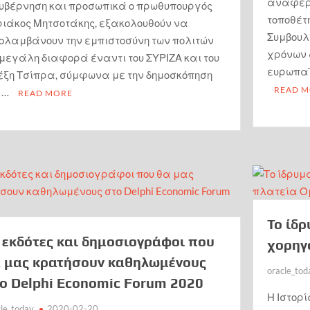
αναφέρθ
κυβέρνηση και προσωπικά ο πρωθυπουργός
τοποθέτ
ριάκος Μητσοτάκης, εξακολουθούν να
Συμβουλ
ολαμβάνουν την εμπιστοσύνη των πολιτών
χρόνων 
μεγάλη διαφορά έναντι του ΣΥΡΙΖΑ και του
ευρωπαϊ
έξη Τσίπρα, σύμφωνα με την δημοσκόπηση
READ 
ς …
READ MORE
Το ίδ
 εκδότες και δημοσιογράφοι που
χορηγ
 μας κρατήσουν καθηλωμένους
oracle_tod
ο Delphi Economic Forum 2020
Η Ιστορ
cle_today
2020-02-20