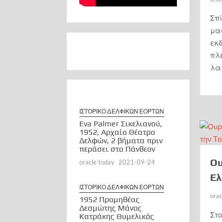
Σπί
μαζ
εκ
πλέ
λαι
ΙΣΤΟΡΙΚΟ ΔΕΛΦΙΚΩΝ ΕΟΡΤΩΝ
Eva Palmer Σικελιανού,
1952, Αρχαίο Θέατρο
Δελφών, 2 βήματα πριν
περάσει στο Πάνθεον
Ου
oracle today
2021-09-24
Ελ
ΙΣΤΟΡΙΚΟ ΔΕΛΦΙΚΩΝ ΕΟΡΤΩΝ
ora
1952 Προμηθέας
Δεσμώτης Μάνος
Στο
Κατράκης Θυμελικός