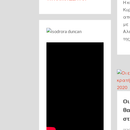
Η 
Κυ
απ
με 
Αλ
τη
Οι
θα
στ
ora