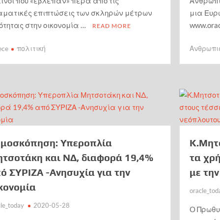
ίνοι που «έβλεπαν» πέρα από τις
Ανθρωπι
αματικές επιπτώσεις των σκληρών μέτρων
μια Ευρ
ότητας στην οικονομία …
www.or
READ MORE
ece
πολιτική
Ανθρωπι
μοσκόπηση: Υπεροπλία
Κ.Μητ
τσοτάκη και ΝΔ, διαφορά 19,4%
τα χρ
ό ΣΥΡΙΖΑ -Ανησυχία για την
με τη
κονομία
oracle_tod
cle_today
2020-05-28
O Πρωθυ