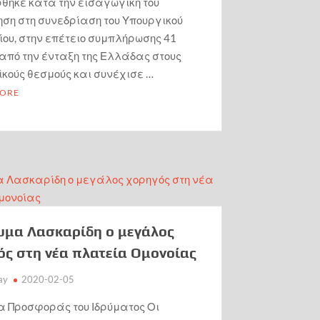
ηκε κατά την εισαγωγική του
ηση στη συνεδρίαση του Υπουργικού
ίου, στην επέτειο συμπλήρωσης 41
από την ένταξη της Ελλάδας στους
κούς θεσμούς και συνέχισε …
MORE
ρυμα Λασκαρίδη ο μεγάλος
ός στη νέα πλατεία Ομονοίας
ay
2020-02-05
ία Προσφοράς του Ιδρύματος Οι