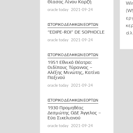
Θίασος Λίνου Καρζή
Wir
oracle today
2021-09-24
(W
ερ
ΙΣΤΟΡΙΚΟ ΔΕΛΦΙΚΩΝ ΕΟΡΤΩΝ
κερ
“EDIPE-ROI” DE SOPHOCLE
άλ
oracle today
2021-09-24
ΙΣΤΟΡΙΚΟ ΔΕΛΦΙΚΩΝ ΕΟΡΤΩΝ
1951 Εθνικό Θέατρο:
Οιδίπους Τύραννος –
Αλέξης Μινώτης, Κατίνα
Παξινού
oracle today
2021-09-24
ΙΣΤΟΡΙΚΟ ΔΕΛΦΙΚΩΝ ΕΟΡΤΩΝ
1930 Προμηθέας
Δεσμώτης ΟΔΕ Άγγελος –
Εύα Σικελιανού
oracle today
2021-09-24