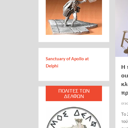
Sanctuary of Apollo at
Delphi
Η 
οι
κλ
ΠΟΛΙΤΕΣ ΤΩΝ
πρ
ΔΕΛΦΩΝ
ora
Το 
το