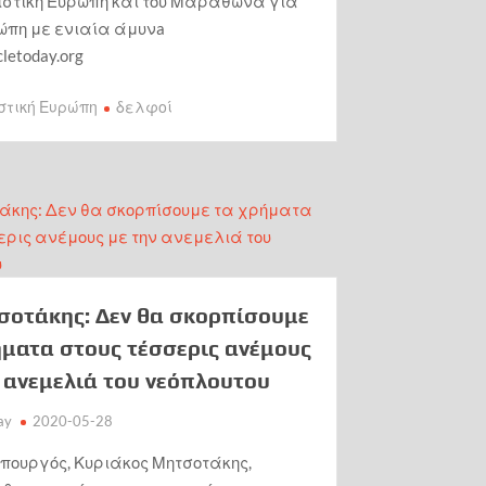
στική Ευρώπη και του Μαραθώνα για
ώπη με ενιαία άμυνa
acletoday.org
στική Ευρώπη
δελφοί
σοτάκης: Δεν θα σκορπίσουμε
ήματα στους τέσσερις ανέμους
ν ανεμελιά του νεόπλουτου
ay
2020-05-28
πουργός, Κυριάκος Μητσοτάκης,