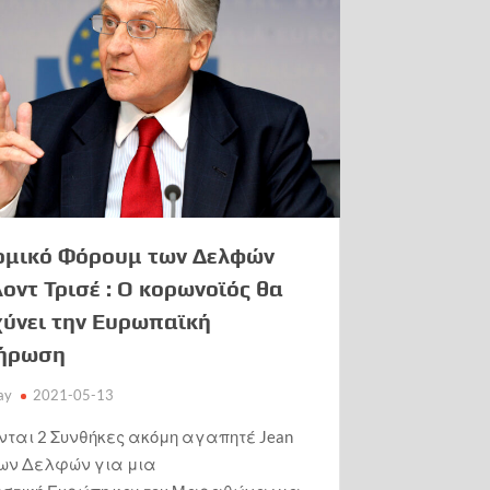
ομικό Φόρουμ των Δελφών
οντ Τρισέ : Ο κορωνοϊός θα
χύνει την Eυρωπαϊκή
ήρωση
ay
2021-05-13
νται 2 Συνθήκες ακόμη αγαπητέ Jean
e, των Δελφών για μια