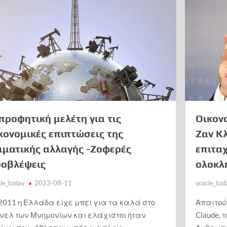
προφητική μελέτη για τις
Οικον
κονομικές επιπτώσεις της
Ζαν Κλ
ιματικής αλλαγής -Ζοφερές
επιτα
οβλέψεις
ολοκλ
cle_today
2023-08-11
oracle_tod
2011 η Ελλάδα είχε μπει για τα καλά στο
Απαιτού
ύνελ των Μνημονίων και ελάχιστοι ήταν
Claud