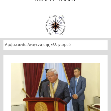
«Πάντων χρημάτων μέτρον εστίν Άνθρωπος»
Αμφικτιονία Αναγέννησης Ελληνισμού
Apollo Peace Marathon 2024
1 Ελληνισμός Χριστιανισμός
Αρχαίοι Δελφοί: Διαχρονική ωδή στο Απολλώνειο φως
50 Χρόνια ….μεταξεταστέας μεταπολίτευσης
1974 ΕΠΙΣΤΡΑΤΕΥΣΗ
Can we foresee the future?
OΡΑ ΤΟ ΜΕΛΛΟΝ
A Lesson in History