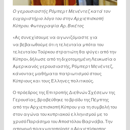
Ο γερουσιαστής Ρόμπερτ Μενέντεζ κατά τον
Η Ελλάδα πήρε την επενδυτική βαθμίδα: Ο Οίκος DBRS
ευχαριστήριο λόγο του στην Αρχιεπισκοπή
αναβάθμισε την ελληνική οικονομία στο ΒΒΒ * Πολύ
Κύπρου. Φωτογραφία Αρ. Βικέτος
σημαντική εξέλιξη σε μια πολύ δύσκολη συγκυρία, λέει ο
Χατζηδάκης
«Ας συνεχίσουμε να αγωνιζόμαστε για
να βεβαιωθούμε ότι η τελευταία μπότα του
Η Ινδία ενδέχεται να αλλάξει σύντομα ονομασία: Ο Μόντι
τελευταίου Τούρκου στρατιώτη θα φύγει από την
άνοιξε την σύνοδο της G20 ως πρωθυπουργός της
“Μπάρατ”
Κύπρο», δήλωσε από τη διχοτομημένη Λευκωσία ο
Αμερικανός γερουσιαστής, Ρόμπερτ Μενέντεζ,
Πού ζούμε; Οι βάρβαροι δολοφόνοι του Αντώνη
κάνοντας μαθήματα πατριωτισμού στους
Καριώτη, δεν είναι άνθρωποι και ως ανθρωποειδή δεν
Κύπριους και τους Έλληνες πολιτικούς.
έχουν καμία σχέση με την Ναυτοσύνη, με τον Πολιτισμό
μας.
Ο πρόεδρος της Επιτροπής Διεθνών Σχέσεων της
Γερουσίας, βραβεύθηκε το βράδυ της Πέμπτης
από την Αρχιεπισκοπή Κύπρου για τη συμβολή του
Μετά από 49 χρόνια κατοχής πόσους πολιτικούς ακούμε
στον αγώνα του κυπριακού ελληνισμού με το
να λένε το αυτονόητο, όπως το έθεσε ο κ. Μενέντεζ; Λύση
για να φύγει και ο τελευταίος Τούρκος στρατιώτης…
χρυσό Παράσημο του Αποστόλου Βαρνάβα. Την
(video)
απονομή πραγματοποίησε ο Αρχιεπίσκοπος