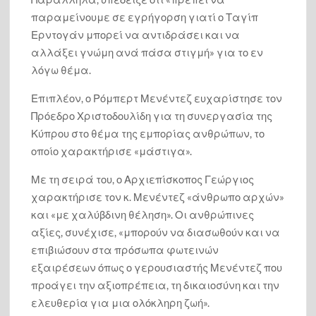
Αἶνος Στους Άξιους
παραμείνουμε σε εγρήγορση γιατί ο Ταγίπ
Ερντογάν μπορεί να αντιδράσει και να
τον χρησμό του Μαντείου Euroleonidas
αλλάξει γνώμη ανά πάσα στιγμή» για το εν
λόγω θέμα.
Επιπλέον, ο Ρόμπερτ Μενέντεζ ευχαρίστησε τον
Πρόεδρο Χριστοδουλίδη για τη συνεργασία της
Κύπρου στο θέμα της εμπορίας ανθρώπων, το
οποίο χαρακτήρισε «μάστιγα».
Με τη σειρά του, ο Αρχιεπίσκοπος Γεώργιος
χαρακτήρισε τον κ. Μενέντεζ «άνθρωπο αρχών»
και «με χαλύβδινη θέληση». Οι ανθρώπινες
αξίες, συνέχισε, «μπορούν να διασωθούν και να
επιβιώσουν στα πρόσωπα φωτεινών
εξαιρέσεων όπως ο γερουσιαστής Μενέντεζ που
προάγει την αξιοπρέπεια, τη δικαιοσύνη και την
ελευθερία για μια ολόκληρη ζωή».