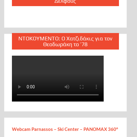
Δελφούς
ΝΤΟΚΟΥΜΕΝΤΟ: Ο Χατζιδάκις για τον
Θεοδωράκη το ’78
Webcam Parnassos – Ski Center – PANOMAX 360°