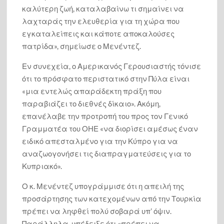
καλύτερη ζωή, καταλαβαίνω τι σημαίνει να
λαχταράς την ελευθερία για τη χώρα που
Ανακοίνωσε 2 υποψηφίους στη Φωκίδα ο Φάνης Σπανός
εγκαταλείπεις και κάποτε αποκαλούσες
πατρίδα», σημείωσε ο Μενέντεζ.
Από τους Αιγύπτιους ως τον Ιπποκράτη και από την Ινδία
ως τους Αζτέκους χρησιμοποιούσαν τον χαλκό ως
φάρμακο: Μόλις τώρα καταλαβαίνουμε γιατί [videos]
Εν συνεχεία, ο Αμερικανός Γερουσιαστής τόνισε
ότι το πρόσφατο περιστατικό στην Πύλα είναι
«μια εντελώς απαράδεκτη πράξη που
Τι και ποιόν στηρίζει ο υφυπουργός Γιάννης Μπούγας στις
Δημοτικές και Περιφερειακές εκλογές￼
παραβιάζει το διεθνές δίκαιο». Ακόμη,
Ecumenical Delphic Committee
επανέλαβε την προτροπή του προς τον Γενικό
Γραμματέα του ΟΗΕ «να διορίσει αμέσως έναν
Αἶνος Το Pavillion Ανέστη
ειδικό απεσταλμένο για την Κύπρο για να
Τί Λωζάννη τι Κοζάνη
αναζωογονήσει τις διαπραγματεύσεις για το
Κυπριακό».
Αἶνος Ένα έργο πνοής για την Φωκίδα και για την Ελλάδα
Μια μοναδική Πολιτισμική ναι, Ναι εν Πολιτισμό
Ο κ. Μενέντεζ υπογράμμισε ότι η απειλή της
παρουσίαση, με πολλά μηνύματα. Άντε όπως άριστα
προσάρτησης των κατεχομένων από την Τουρκία
υπογράμμισε και ο Βουλευτής Φωκίδας Ιωάννης Μπούγας
και στην παράκαμψη Δελφών και ενοποίηση του
πρέπει να ληφθεί πολύ σοβαρά υπ’ όψιν.
Αρχαιολογικού χώρου.
Παράλληλα, υπέδειξε ότι «πρέπει να