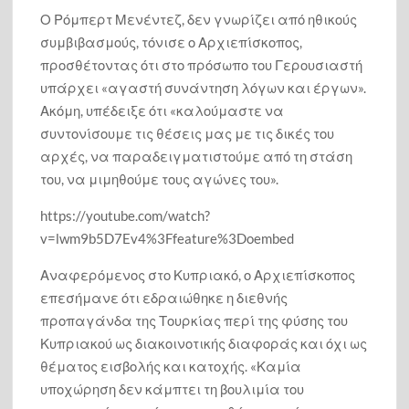
Ο Ρόμπερτ Μενέντεζ, δεν γνωρίζει από ηθικούς
συμβιβασμούς, τόνισε ο Αρχιεπίσκοπος,
προσθέτοντας ότι στο πρόσωπο του Γερουσιαστή
υπάρχει «αγαστή συνάντηση λόγων και έργων».
Ακόμη, υπέδειξε ότι «καλούμαστε να
συντονίσουμε τις θέσεις μας με τις δικές του
αρχές, να παραδειγματιστούμε από τη στάση
του, να μιμηθούμε τους αγώνες του».
https://youtube.com/watch?
v=lwm9b5D7Ev4%3Ffeature%3Doembed
Αναφερόμενος στο Κυπριακό, ο Αρχιεπίσκοπος
επεσήμανε ότι εδραιώθηκε η διεθνής
προπαγάνδα της Τουρκίας περί της φύσης του
Κυπριακού ως διακοινοτικής διαφοράς και όχι ως
θέματος εισβολής και κατοχής. «Καμία
υποχώρηση δεν κάμπτει τη βουλιμία του