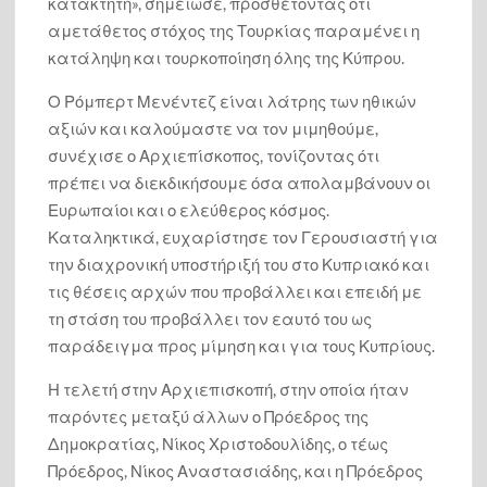
κατακτητή», σημείωσε, προσθέτοντας ότι
αμετάθετος στόχος της Τουρκίας παραμένει η
κατάληψη και τουρκοποίηση όλης της Κύπρου.
Ο Ρόμπερτ Μενέντεζ είναι λάτρης των ηθικών
αξιών και καλούμαστε να τον μιμηθούμε,
συνέχισε ο Αρχιεπίσκοπος, τονίζοντας ότι
πρέπει να διεκδικήσουμε όσα απολαμβάνουν οι
Ευρωπαίοι και ο ελεύθερος κόσμος.
Καταληκτικά, ευχαρίστησε τον Γερουσιαστή για
την διαχρονική υποστήριξή του στο Κυπριακό και
τις θέσεις αρχών που προβάλλει και επειδή με
τη στάση του προβάλλει τον εαυτό του ως
παράδειγμα προς μίμηση και για τους Κυπρίους.
Η τελετή στην Αρχιεπισκοπή, στην οποία ήταν
παρόντες μεταξύ άλλων ο Πρόεδρος της
Δημοκρατίας, Νίκος Χριστοδουλίδης, ο τέως
Πρόεδρος, Νίκος Αναστασιάδης, και η Πρόεδρος