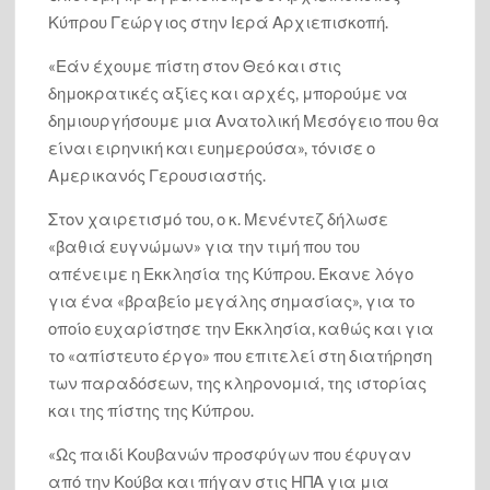
Κύπρου Γεώργιος στην Ιερά Αρχιεπισκοπή.
Ο Μενέντεζ κάνει μαθήματα στους πολιτικούς Ελλάδας-
Κύπρου: Να συνεχίσουμε τον αγώνα μέχρι να φύγει από
«Εάν έχουμε πίστη στον Θεό και στις
την Κύπρο και η τελευταία μπότα του τελευταίου Τούρκου
δημοκρατικές αξίες και αρχές, μπορούμε να
στρατιώτη
δημιουργήσουμε μια Ανατολική Μεσόγειο που θα
Πλήρης ανατροπή για το 7ο θαύμα του Κόσμου: Οι
Κρεμαστοί Κήποι δεν ήταν στη Βαβυλώνα, αλλά στη
είναι ειρηνική και ευημερούσα», τόνισε ο
Νινευή – Δεν τους έφτιαξε ο Ναβουχοδονόσορ αλλά οι
Ασσύριοι [videos]
Αμερικανός Γερουσιαστής.
Στον χαιρετισμό του, ο κ. Μενέντεζ δήλωσε
Τα μυστήρια της Χειμάρρας: Τι συζήτησαν ο Ράμα, η
«βαθιά ευγνώμων» για την τιμή που του
Μελόνι και η σύζυγος Μπλερ (νομική σύμβουλος για την
ΑΟΖ της Αλβανίας): Οσμή μυστικής διπλωματίας εις βάρος
απένειμε η Εκκλησία της Κύπρου. Έκανε λόγο
της Αθήνας
για ένα «βραβείο μεγάλης σημασίας», για το
οποίο ευχαρίστησε την Εκκλησία, καθώς και για
Ο Ερντογάν παίζει ένα επικίνδυνο παιγνίδι με στόχο «να τα
το «απίστευτο έργο» που επιτελεί στη διατήρηση
πάρει όλα» στο Αιγαίο και την Κύπρο: Ο βηματισμός της
Αθήνας και της Λευκωσίας πρέπει να είναι κοινός… Η ώρα
των παραδόσεων, της κληρονομιά, της ιστορίας
του τώρα ή τίποτα (video)
και της πίστης της Κύπρου.
«Ως παιδί Κουβανών προσφύγων που έφυγαν
«Οι Χρησμοί του Νερού» μάγεψαν τον Αρχαιολογικό Χώρο
των Δελφών
από την Κούβα και πήγαν στις ΗΠΑ για μια