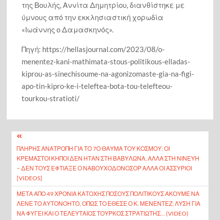
της Βουλής, Αννίτα Δημητρίου, διανθίστηκε με
ύμνους από την εκκλησιαστική χορωδία
«Ιωάννης ο Δαμασκηνός».
Πηγή: https://hellasjournal.com/2023/08/o-
menentez-kani-mathimata-stous-politikous-elladas-
kiprou-as-sinechisoume-na-agonizomaste-gia-na-figi-
apo-tin-kipro-ke-i-teleftea-bota-tou-telefteou-
tourkou-stratioti/
Πλοήγηση
ΠΛΉΡΗΣ ΑΝΑΤΡΟΠΉ ΓΙΑ ΤΟ 7Ο ΘΑΎΜΑ ΤΟΥ ΚΌΣΜΟΥ: ΟΙ
άρθρων
ΚΡΕΜΑΣΤΟΊ ΚΉΠΟΙ ΔΕΝ ΉΤΑΝ ΣΤΗ ΒΑΒΥΛΏΝΑ, ΑΛΛΆ ΣΤΗ ΝΙΝΕΥΉ
– ΔΕΝ ΤΟΥΣ ΈΦΤΙΑΞΕ Ο ΝΑΒΟΥΧΟΔΟΝΌΣΟΡ ΑΛΛΆ ΟΙ ΑΣΣΎΡΙΟΙ
[VIDEOS]
ΜΕΤΆ ΑΠΌ 49 ΧΡΌΝΙΑ ΚΑΤΟΧΉΣ ΠΌΣΟΥΣ ΠΟΛΙΤΙΚΟΎΣ ΑΚΟΎΜΕ ΝΑ
ΛΈΝΕ ΤΟ ΑΥΤΟΝΌΗΤΟ, ΌΠΩΣ ΤΟ ΈΘΕΣΕ Ο Κ. ΜΕΝΈΝΤΕΖ; ΛΎΣΗ ΓΙΑ
ΝΑ ΦΎΓΕΙ ΚΑΙ Ο ΤΕΛΕΥΤΑΊΟΣ ΤΟΎΡΚΟΣ ΣΤΡΑΤΙΏΤΗΣ… (VIDEO)