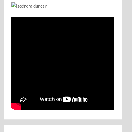
Ο Μενέντεζ κάνει μαθήματα στους πολιτικούς Ελλάδας-
Κύπρου: Να συνεχίσουμε τον αγώνα μέχρι να φύγει από
την Κύπρο και η τελευταία μπότα του τελευταίου Τούρκου
στρατιώτη
Πλήρης ανατροπή για το 7ο θαύμα του Κόσμου: Οι
Κρεμαστοί Κήποι δεν ήταν στη Βαβυλώνα, αλλά στη
Νινευή – Δεν τους έφτιαξε ο Ναβουχοδονόσορ αλλά οι
Ασσύριοι [videos]
Τα μυστήρια της Χειμάρρας: Τι συζήτησαν ο Ράμα, η
Μελόνι και η σύζυγος Μπλερ (νομική σύμβουλος για την
ΑΟΖ της Αλβανίας): Οσμή μυστικής διπλωματίας εις βάρος
της Αθήνας
Ο Ερντογάν παίζει ένα επικίνδυνο παιγνίδι με στόχο «να τα
πάρει όλα» στο Αιγαίο και την Κύπρο: Ο βηματισμός της
Αθήνας και της Λευκωσίας πρέπει να είναι κοινός… Η ώρα
του τώρα ή τίποτα (video)
«Οι Χρησμοί του Νερού» μάγεψαν τον Αρχαιολογικό Χώρο
των Δελφών