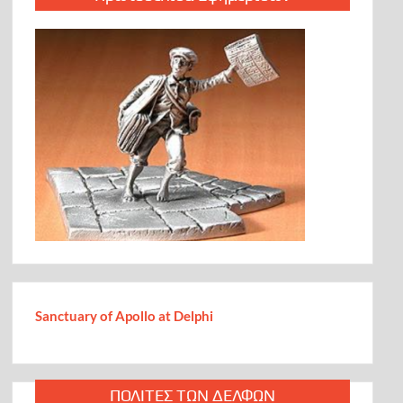
Σάλπισμα – Μήνυμα Ενότητας προς πάσα κατεύθυνση, για
την Αναγέννηση του Γένους
The Delphi Fund
Προφητικός ο Αλεξάντερ Σολζενίτσιν?
Α-Συμβατότητες την εποχή της ομίχλης
Οι Δελφοί γέφυρα Πολιτισμού Ελλάδος – Ινδίας
Θα είναι η “ελληνική” Ελβετία το καταφύγιο του
παγκοσμίου πλούτου ενόψει μιας νέας δυστοπίας; Ο ρόλος
του Καποδίστρια
Εξωγήινη ζωή στο Σύμπαν: Οι επιστήμονες πιστεύουν ότι
είναι πλέον ζήτημα χρόνου να την ανακαλύψουμε*
Πλανήτες στη «ζώνη της Χρυσομαλλούσας» ίσως κρύβουν
Sanctuary of Apollo at Delphi
το μεγάλο μυστικό [videos]
Tο κείμενο του Αλέξη Παπαχελά που προκάλεσε ποικίλες
αντιδράσεις: Αναζητούνται επειγόντως «τρελοί αλλά και
καθαροί», που να έχουν κότσια για να σώσουν την
Ελλάδα…
ΠΟΛΙΤΕΣ ΤΩΝ ΔΕΛΦΩΝ