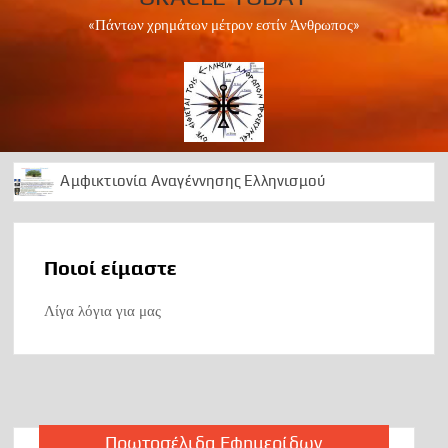
«Πάντων χρημάτων μέτρον εστίν Άνθρωπος»
Αμφικτιονία Αναγέννησης Ελληνισμού
Apollo Peace Marathon 2024
1 Ελληνισμός Χριστιανισμός
Ποιοί είμαστε
Αρχαίοι Δελφοί: Διαχρονική ωδή στο Απολλώνειο φως
50 Χρόνια ….μεταξεταστέας μεταπολίτευσης
Λίγα λόγια για μας
1974 ΕΠΙΣΤΡΑΤΕΥΣΗ
Can we foresee the future?
OΡΑ ΤΟ ΜΕΛΛΟΝ
A Lesson in History
Πρωτοσέλιδα Εφημερίδων