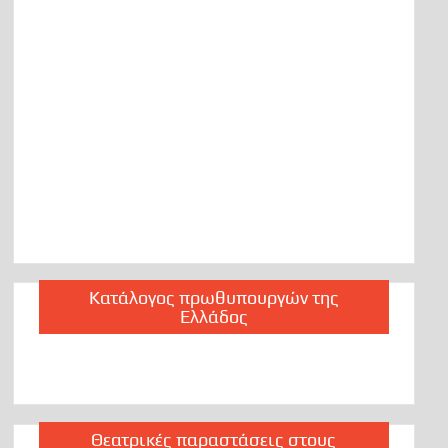
Αἶνος Στους Άξιους
τον χρησμό του Μαντείου Euroleonidas
Κατάλογος πρωθυπουργών της
Ελλάδος
Θεατρικές παραστάσεις στους