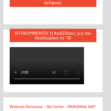
Δελφούς
ΝΤΟΚΟΥΜΕΝΤΟ: Ο Χατζιδάκις για τον
Θεοδωράκη το ’78
Webcam Parnassos – Ski Center – PANOMAX 360°