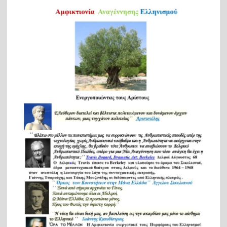
Η Ελλάδα πήρε την επενδυτική βαθμίδα: Ο Οίκος DBRS
αναβάθμισε την ελληνική οικονομία στο ΒΒΒ * Πολύ
σημαντική εξέλιξη σε μια πολύ δύσκολη συγκυρία, λέει ο
Χατζηδάκης
Η Ινδία ενδέχεται να αλλάξει σύντομα ονομασία: Ο Μόντι
άνοιξε την σύνοδο της G20 ως πρωθυπουργός της
“Μπάρατ”
Πού ζούμε; Οι βάρβαροι δολοφόνοι του Αντώνη
Καριώτη, δεν είναι άνθρωποι και ως ανθρωποειδή δεν
έχουν καμία σχέση με την Ναυτοσύνη, με τον Πολιτισμό
μας.
Μετά από 49 χρόνια κατοχής πόσους πολιτικούς ακούμε
να λένε το αυτονόητο, όπως το έθεσε ο κ. Μενέντεζ; Λύση
για να φύγει και ο τελευταίος Τούρκος στρατιώτης…
(video)