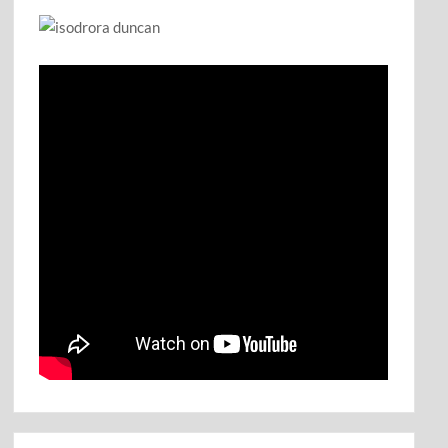
Αἶνος Στους Άξιους
τον χρησμό του Μαντείου Euroleonidas