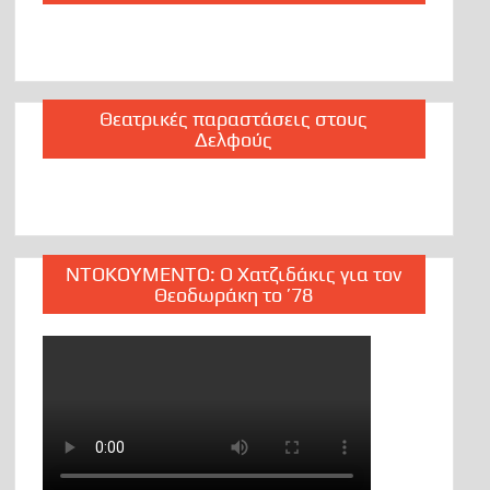
Θεατρικές παραστάσεις στους
Δελφούς
ΝΤΟΚΟΥΜΕΝΤΟ: Ο Χατζιδάκις για τον
Θεοδωράκη το ’78