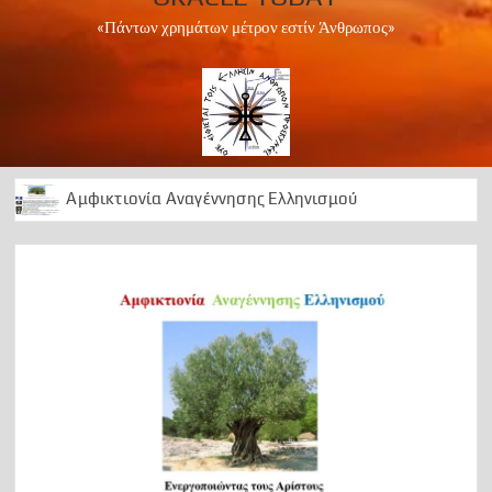
«Πάντων χρημάτων μέτρον εστίν Άνθρωπος»
Αμφικτιονία Αναγέννησης Ελληνισμού
Apollo Peace Marathon 2024
1 Ελληνισμός Χριστιανισμός
Αρχαίοι Δελφοί: Διαχρονική ωδή στο Απολλώνειο φως
50 Χρόνια ….μεταξεταστέας μεταπολίτευσης
1974 ΕΠΙΣΤΡΑΤΕΥΣΗ
Can we foresee the future?
OΡΑ ΤΟ ΜΕΛΛΟΝ
A Lesson in History