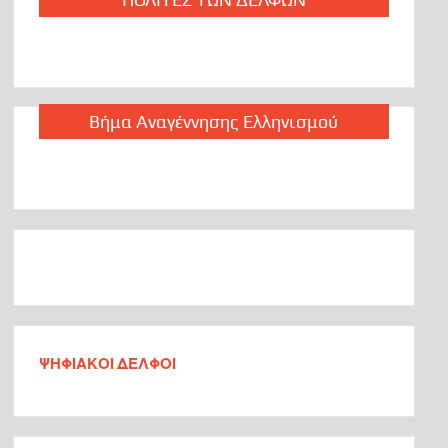
Ανακοίνωσε 2 υποψηφίους στη Φωκίδα ο Φάνης Σπανός
Από τους Αιγύπτιους ως τον Ιπποκράτη και από την Ινδία
Βήμα Αναγέννησης Ελληνισμού
ως τους Αζτέκους χρησιμοποιούσαν τον χαλκό ως
φάρμακο: Μόλις τώρα καταλαβαίνουμε γιατί [videos]
Τι και ποιόν στηρίζει ο υφυπουργός Γιάννης Μπούγας στις
Δημοτικές και Περιφερειακές εκλογές￼
Ecumenical Delphic Committee
Αἶνος Το Pavillion Ανέστη
Τί Λωζάννη τι Κοζάνη
ΨΗΦΙΑΚΟΙ ΔΕΛΦΟΙ
Αἶνος Ένα έργο πνοής για την Φωκίδα και για την Ελλάδα
Μια μοναδική Πολιτισμική ναι, Ναι εν Πολιτισμό
παρουσίαση, με πολλά μηνύματα. Άντε όπως άριστα
υπογράμμισε και ο Βουλευτής Φωκίδας Ιωάννης Μπούγας
και στην παράκαμψη Δελφών και ενοποίηση του
Αρχαιολογικού χώρου.