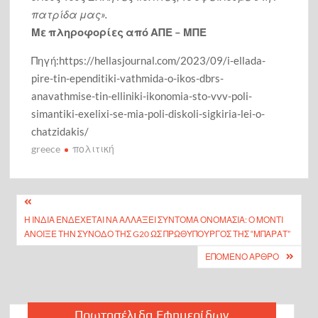
πατρίδα μας».
Με πληροφορίες από ΑΠΕ – ΜΠΕ
Πηγή:https://hellasjournal.com/2023/09/i-ellada-
pire-tin-ependitiki-vathmida-o-ikos-dbrs-
anavathmise-tin-elliniki-ikonomia-sto-vvv-poli-
simantiki-exelixi-se-mia-poli-diskoli-sigkiria-lei-o-
chatzidakis/
greece
πολιτική
Πλοήγηση
Η ΙΝΔΊΑ ΕΝΔΈΧΕΤΑΙ ΝΑ ΑΛΛΆΞΕΙ ΣΎΝΤΟΜΑ ΟΝΟΜΑΣΊΑ: Ο ΜΌΝΤΙ
άρθρων
ΆΝΟΙΞΕ ΤΗΝ ΣΎΝΟΔΟ ΤΗΣ G20 ΩΣ ΠΡΩΘΥΠΟΥΡΓΌΣ ΤΗΣ “ΜΠΆΡΑΤ”
ΕΠΌΜΕΝΟ ΆΡΘΡΟ
Πρωτοσέλιδα Εφημερίδων