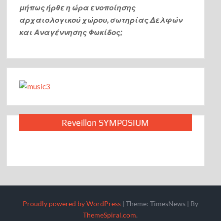
μήπως ήρθε η ώρα ενοποίησης
αρχαιολογικού χώρου, σωτηρίας Δελφών
και Αναγέννησης Φωκίδος;
Reveillon SYMPOSIUM
Proudly powered by WordPress
|
Theme: TimesNews
|
By
ThemeSpiral.com
.