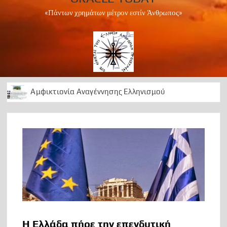
«Πάντων χρημάτων μέτρον εστίν Άνθρωπος»
Αμφικτιονία Αναγέννησης Ελληνισμού
Apollo Peace Marathon 2024
1 Ελληνισμός Χριστιανισμός
Αρχαίοι Δελφοί: Διαχρονική ωδή στο Απολλώνειο φως
50 Χρόνια ….μεταξεταστέας μεταπολίτευσης
1974 ΕΠΙΣΤΡΑΤΕΥΣΗ
Can we foresee the future?
OΡΑ ΤΟ ΜΕΛΛΟΝ
A Lesson in History
Η Ελλάδα πήρε την επενδυτική