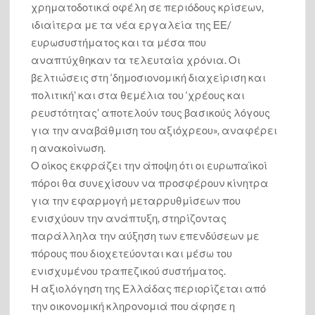
χρηματοδοτικά οφέλη σε περιόδους κρίσεων,
Αἶνος Στους Άξιους
ιδιαίτερα με τα νέα εργαλεία της ΕΕ/
ευρωσυστήματος και τα μέσα που
τον χρησμό του Μαντείου Euroleonidas
αναπτύχθηκαν τα τελευταία χρόνια. Οι
βελτιώσεις στη ‘δημοσιονομική διαχείριση και
πολιτική’ και στα θεμέλια του ‘χρέους και
ρευστότητας’ αποτελούν τους βασικούς λόγους
για την αναβάθμιση του αξιόχρεου», αναφέρει
η ανακοίνωση.
Ο οίκος εκφράζει την άποψη ότι οι ευρωπαϊκοί
πόροι θα συνεχίσουν να προσφέρουν κίνητρα
για την εφαρμογή μεταρρυθμίσεων που
ενισχύουν την ανάπτυξη, στηρίζοντας
παράλληλα την αύξηση των επενδύσεων με
πόρους που διοχετεύονται και μέσω του
ενισχυμένου τραπεζικού συστήματος.
Η αξιολόγηση της Ελλάδας περιορίζεται από
την οικονομική κληρονομιά που άφησε η