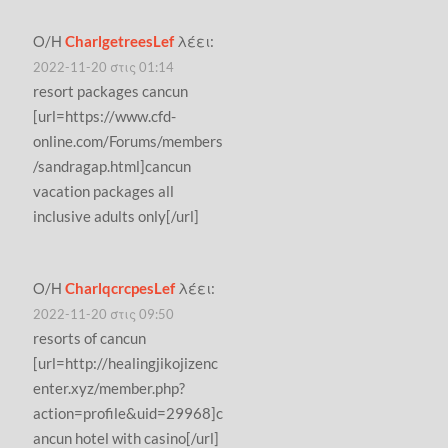
Ο/Η
CharlgetreesLef
λέει:
2022-11-20 στις 01:14
resort packages cancun
[url=https://www.cfd-
online.com/Forums/members
/sandragap.html]cancun
vacation packages all
inclusive adults only[/url]
Ο/Η
CharlqcrcpesLef
λέει:
2022-11-20 στις 09:50
resorts of cancun
[url=http://healingjikojizenc
enter.xyz/member.php?
action=profile&uid=29968]c
ancun hotel with casino[/url]