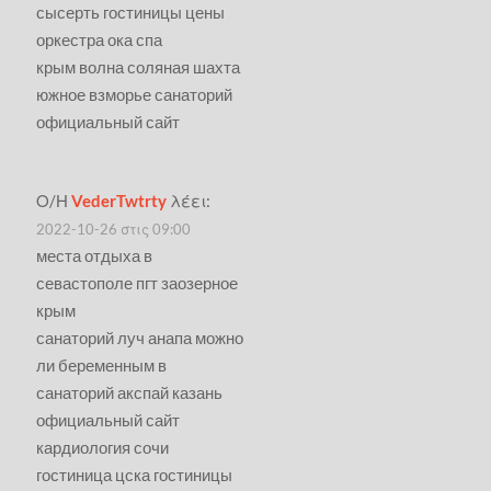
сысерть гостиницы цены
оркестра ока спа
крым волна соляная шахта
южное взморье санаторий
официальный сайт
Ο/Η
VederTwtrty
λέει:
2022-10-26 στις 09:00
места отдыха в
севастополе пгт заозерное
крым
санаторий луч анапа можно
ли беременным в
санаторий акспай казань
официальный сайт
кардиология сочи
гостиница цска гостиницы