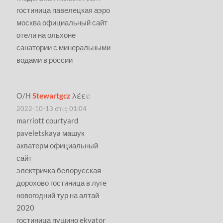
гостиница павелецкая аэро
москва официальный сайт
отели на ольхоне
санатории с минеральными
водами в россии
Ο/Η
Stewartgcz
λέει:
2022-10-13 στις 01:04
marriott courtyard
paveletskaya машук
акватерм официальный
сайт
электричка белорусская
дорохово гостиница в луге
новогодний тур на алтай
2020
гостиница пущино ekvator