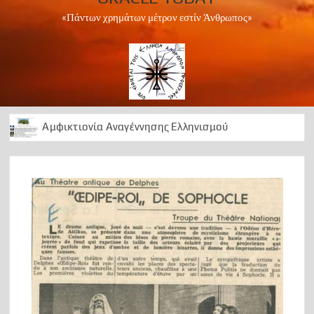
«Πάντων χρημάτων μέτρον εστίν Άνθρωπος»
Αμφικτιονία Αναγέννησης Ελληνισμού
Apollo Peace Marathon 2024
1 Ελληνισμός Χριστιανισμός
Αρχαίοι Δελφοί: Διαχρονική ωδή στο Απολλώνειο φως
50 Χρόνια ….μεταξεταστέας μεταπολίτευσης
1974 ΕΠΙΣΤΡΑΤΕΥΣΗ
Can we foresee the future?
OΡΑ ΤΟ ΜΕΛΛΟΝ
A Lesson in History