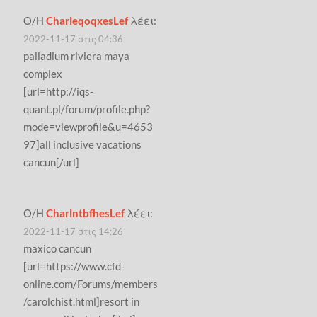
Ο/Η
CharleqoqxesLef
λέει:
2022-11-17 στις 04:36
palladium riviera maya
complex
[url=http://iqs-
quant.pl/forum/profile.php?
mode=viewprofile&u=4653
97]all inclusive vacations
cancun[/url]
Ο/Η
CharlntbfhesLef
λέει:
2022-11-17 στις 14:26
maxico cancun
[url=https://www.cfd-
online.com/Forums/members
/carolchist.html]resort in