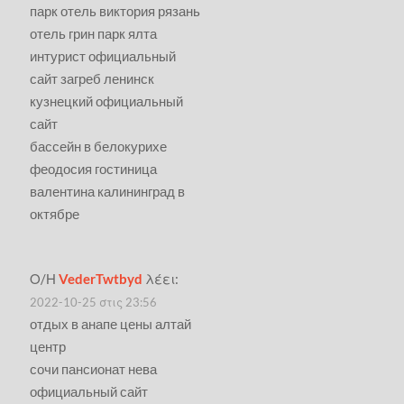
парк отель виктория рязань
отель грин парк ялта
интурист официальный
сайт загреб ленинск
кузнецкий официальный
сайт
бассейн в белокурихе
феодосия гостиница
валентина калининград в
октябре
Ο/Η
VederTwtbyd
λέει:
2022-10-25 στις 23:56
отдых в анапе цены алтай
центр
сочи пансионат нева
официальный сайт