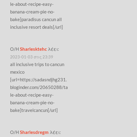
le-about-recipe-easy-
banana-cream-pie-no-
bake]paradisus cancun all
inclusive resort deals[/url]
Ο/Η
Sharlesktehc
λέει:
2023-01-03 στις 23:39
all inclusive trips to cancun
mexico
[url=https://sadasndjhg231.
bloginder.com/20650288/ta
le-about-recipe-easy-
banana-cream-pie-no-
bake]travelcancun[/url]
Ο/Η
Sharlesdregm
λέει: