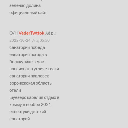
зеленая долина
официальный сайт
Ο/Η
VederTwttok
λέει:
2022-10-24 στις 05:50
санаторий победа
евпатория погода в
белокурихе в мае
пансионат в угличе г саки
санатории павловск
воронежская область
отели
шуезеро карелия отдых в
крыму в ноябре 2021
ессентуки детский
санаторий