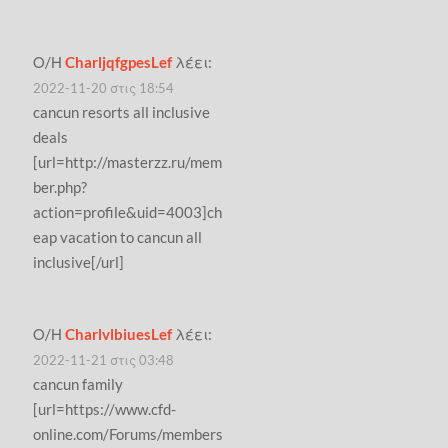
Ο/Η
CharljqfgpesLef
λέει:
2022-11-20 στις 18:54
cancun resorts all inclusive
deals
[url=http://masterzz.ru/mem
ber.php?
action=profile&uid=4003]ch
eap vacation to cancun all
inclusive[/url]
Ο/Η
CharlvlbiuesLef
λέει:
2022-11-21 στις 03:48
cancun family
[url=https://www.cfd-
online.com/Forums/members