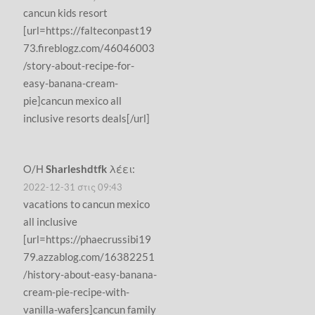
cancun kids resort
[url=https://falteconpast19
73.fireblogz.com/46046003
/story-about-recipe-for-
easy-banana-cream-
pie]cancun mexico all
inclusive resorts deals[/url]
Ο/Η
Sharleshdtfk
λέει:
2022-12-31 στις 09:43
vacations to cancun mexico
all inclusive
[url=https://phaecrussibi19
79.azzablog.com/16382251
/history-about-easy-banana-
cream-pie-recipe-with-
vanilla-wafers]cancun family