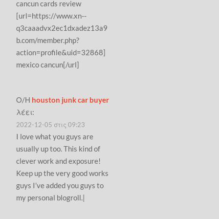
cancun cards review
[url=https://www.xn--
q3caaadvx2ec1dxadez13a9
b.com/member.php?
action=profile&uid=32868]
mexico cancun[/url]
Ο/Η
houston junk car buyer
λέει:
2022-12-05 στις 09:23
I love what you guys are
usually up too. This kind of
clever work and exposure!
Keep up the very good works
guys I’ve added you guys to
my personal blogroll.|