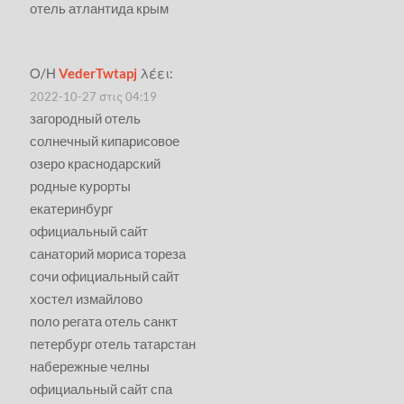
отель атлантида крым
Ο/Η
VederTwtapj
λέει:
2022-10-27 στις 04:19
загородный отель
солнечный кипарисовое
озеро краснодарский
родные курорты
екатеринбург
официальный сайт
санаторий мориса тореза
сочи официальный сайт
хостел измайлово
поло регата отель санкт
петербург отель татарстан
набережные челны
официальный сайт спа