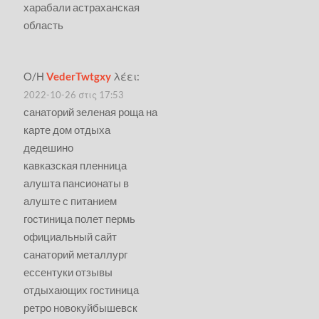
харабали астраханская
область
Ο/Η
VederTwtgxy
λέει:
2022-10-26 στις 17:53
санаторий зеленая роща на
карте дом отдыха
дедешино
кавказская пленница
алушта пансионаты в
алуште с питанием
гостиница полет пермь
официальный сайт
санаторий металлург
ессентуки отзывы
отдыхающих гостиница
ретро новокуйбышевск