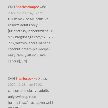
Ο/Η
Sharlesdmqcv
λέει:
2022-12-28 στις 09:19
tulum mexico all inclusive
resorts adults only
[url=https://lechersmithau1
972.blogdosaga.com/16375
772/history-about-banana-
coconut-cream-pie-recipe-
easy]family all inclusive
cancun[/url]
Ο/Η
Sharlespexke
λέει:
2022-12-28 στις 19:23
cancun all inclusive adults
only swim up room
[url=https://pruchapverwei1