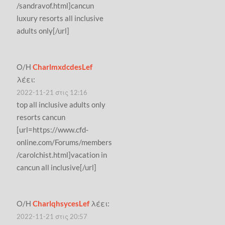
/sandravof.html]cancun
luxury resorts all inclusive
adults only[/url]
Ο/Η
CharlmxdcdesLef
λέει:
2022-11-21 στις 12:16
top all inclusive adults only
resorts cancun
[url=https://www.cfd-
online.com/Forums/members
/carolchist.html]vacation in
cancun all inclusive[/url]
Ο/Η
CharlqhsycesLef
λέει:
2022-11-21 στις 20:57