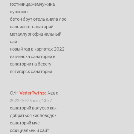
гостиница жемчужина
пушкино
бетон брут отель анапа лоо
пансионат санаторий
металлург официальный
сайт
новый год в карпатах 2022
из минска санатории в
евпатории на берегу
пятигорск санатории
Ο/Η
VederTwthzc
λέει:
2022-10-25 στις 13:57
санаторий валуево как
добраться кисловодск
санаторий мчс
официальный сайт