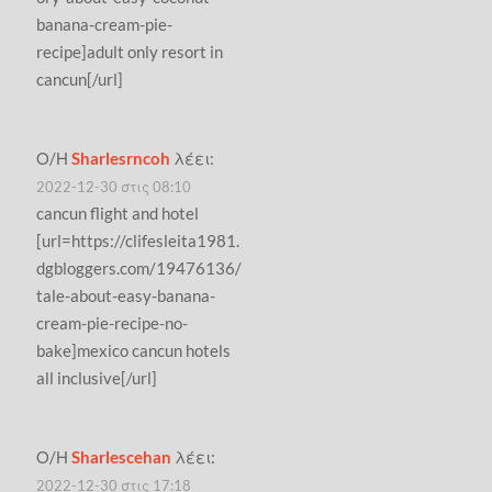
banana-cream-pie-
recipe]adult only resort in
cancun[/url]
Ο/Η
Sharlesrncoh
λέει:
2022-12-30 στις 08:10
cancun flight and hotel
[url=https://clifesleita1981.
dgbloggers.com/19476136/
tale-about-easy-banana-
cream-pie-recipe-no-
bake]mexico cancun hotels
all inclusive[/url]
Ο/Η
Sharlescehan
λέει:
2022-12-30 στις 17:18