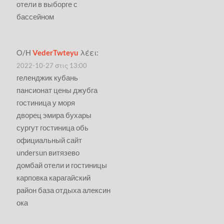
отели в выборге с
бассейном
Ο/Η
VederTwteyu
λέει:
2022-10-27 στις 13:00
геленджик кубань
пансионат цены джубга
гостиница у моря
дворец эмира бухары
сургут гостиница обь
официальный сайт
undersun витязево
домбай отели и гостиницы
карповка карагайский
район база отдыха алексин
ока