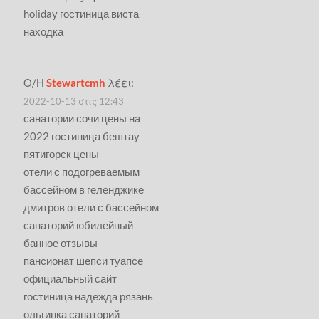
holiday гостиница виста
находка
Ο/Η
Stewartcmh
λέει:
2022-10-13 στις 12:43
санатории сочи цены на
2022 гостиница бештау
пятигорск цены
отели с подогреваемым
бассейном в геленджике
дмитров отели с бассейном
санаторий юбилейный
банное отзывы
пансионат шепси туапсе
официальный сайт
гостиница надежда рязань
ольгинка санаторий