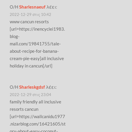
Ο/Η
Sharlesnaeuf
λέει:
2022-12-29 στις 10:42
www cancun resorts
[url=https://inencyclei1983.
blog-
mall.com/19841755/tale-
about-recipe-for-banana-
cream-pie-easy]all inclusive
holiday in cancun[/url]
Ο/Η
Sharleskgdsf
λέει:
2022-12-29 στις 23:04
family friendly all inclusive
resorts cancun
[url=https://wallcanidu1977
.nizarblog.com/16421605/st
ory-about-easy-coconut-