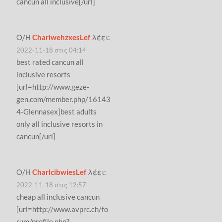
cancun all inclusive[/url]
Ο/Η
CharlwehzxesLef
λέει:
2022-11-18 στις 04:14
best rated cancun all
inclusive resorts
[url=http://www.geze-
gen.com/member.php/16143
4-Glennasex]best adults
only all inclusive resorts in
cancun[/url]
Ο/Η
CharlcibwiesLef
λέει:
2022-11-18 στις 12:57
cheap all inclusive cancun
[url=http://www.avprc.ch/fo
rum/profile.php?