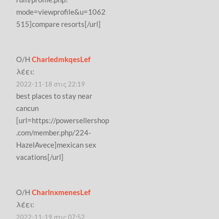
mode=viewprofile&u=1062
515]compare resorts[/url]
Ο/Η
CharledmkqesLef
λέει:
2022-11-18 στις 22:19
best places to stay near
cancun
[url=https://powersellershop
.com/member.php/224-
HazelAvece]mexican sex
vacations[/url]
Ο/Η
CharlnxmenesLef
λέει:
2022-11-19 στις 07:52