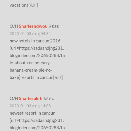
vacations[/url]
Ο/Η
Sharlesndwou
λέει:
2023-01-03 στις 04:34
new hotels in cancun 2016
[url=https://sadasndjhg231.
bloginder.com/20650288/ta
le-about-recipe-easy-
banana-cream-pie-no-
bake]resorts in cancun[/url]
Ο/Η
Sharlesakrli
λέει:
2023-01-03 στις 14:08
newest resort in cancun
[url=https://sadasndjhg231.
bloginder.com/20650288/ta