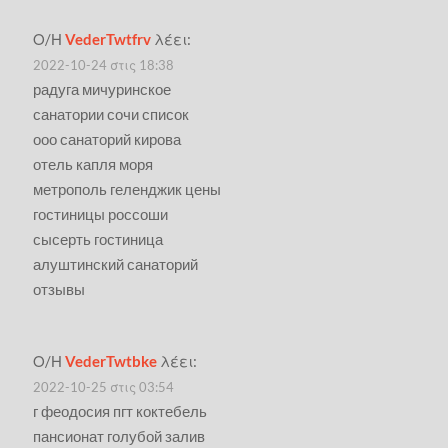
Ο/Η
VederTwtfrv
λέει:
2022-10-24 στις 18:38
радуга мичуринское
санатории сочи список
ооо санаторий кирова
отель капля моря
метрополь геленджик цены
гостиницы россоши
сысерть гостиница
алуштинский санаторий
отзывы
Ο/Η
VederTwtbke
λέει:
2022-10-25 στις 03:54
г феодосия пгт коктебель
пансионат голубой залив