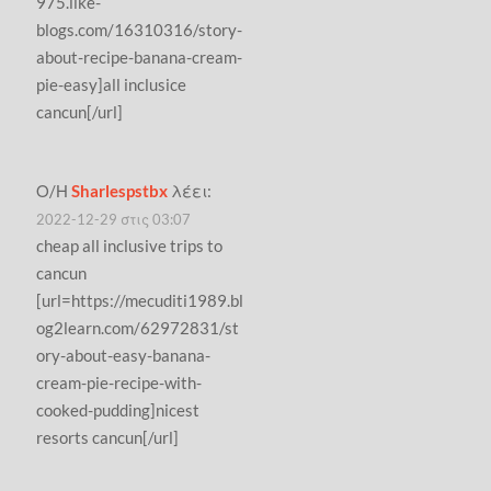
975.like-
blogs.com/16310316/story-
about-recipe-banana-cream-
pie-easy]all inclusice
cancun[/url]
Ο/Η
Sharlespstbx
λέει:
2022-12-29 στις 03:07
cheap all inclusive trips to
cancun
[url=https://mecuditi1989.bl
og2learn.com/62972831/st
ory-about-easy-banana-
cream-pie-recipe-with-
cooked-pudding]nicest
resorts cancun[/url]