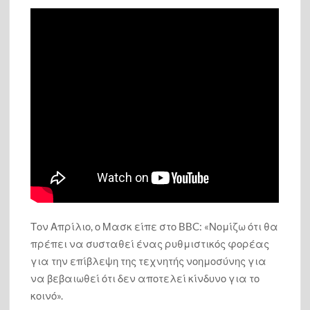
Τον Απρίλιο, ο Μασκ είπε στο BBC: «Νομίζω ότι θα
πρέπει να συσταθεί ένας ρυθμιστικός φορέας
για την επίβλεψη της τεχνητής νοημοσύνης για
να βεβαιωθεί ότι δεν αποτελεί κίνδυνο για το
κοινό».