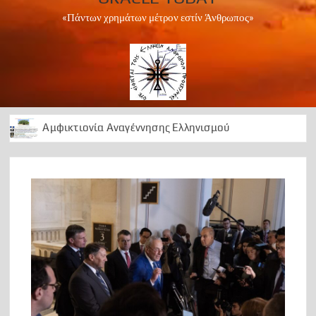
«Πάντων χρημάτων μέτρον εστίν Άνθρωπος»
Αμφικτιονία Αναγέννησης Ελληνισμού
Apollo Peace Marathon 2024
1 Ελληνισμός Χριστιανισμός
Αρχαίοι Δελφοί: Διαχρονική ωδή στο Απολλώνειο φως
50 Χρόνια ….μεταξεταστέας μεταπολίτευσης
1974 ΕΠΙΣΤΡΑΤΕΥΣΗ
Can we foresee the future?
OΡΑ ΤΟ ΜΕΛΛΟΝ
A Lesson in History