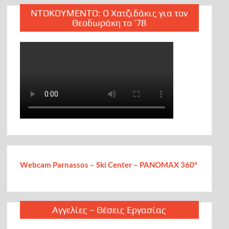
ΝΤΟΚΟΥΜΕΝΤΟ: Ο Χατζιδάκις για τον
Θεοδωράκη το ’78
Webcam Parnassos – Ski Center – PANOMAX 360°
Αγγελίες – Θέσεις Εργασίας