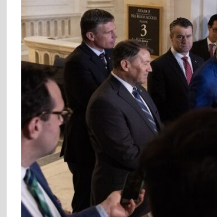
Η Ελλάδα πήρε την επενδυτική βαθμίδα: Ο Οίκος DBRS
αναβάθμισε την ελληνική οικονομία στο ΒΒΒ * Πολύ
σημαντική εξέλιξη σε μια πολύ δύσκολη συγκυρία, λέει ο
Χατζηδάκης
Η Ινδία ενδέχεται να αλλάξει σύντομα ονομασία: Ο Μόντι
άνοιξε την σύνοδο της G20 ως πρωθυπουργός της
“Μπάρατ”
Πού ζούμε; Οι βάρβαροι δολοφόνοι του Αντώνη
Καριώτη, δεν είναι άνθρωποι και ως ανθρωποειδή δεν
έχουν καμία σχέση με την Ναυτοσύνη, με τον Πολιτισμό
μας.
Μετά από 49 χρόνια κατοχής πόσους πολιτικούς ακούμε
να λένε το αυτονόητο, όπως το έθεσε ο κ. Μενέντεζ; Λύση
για να φύγει και ο τελευταίος Τούρκος στρατιώτης…
(video)