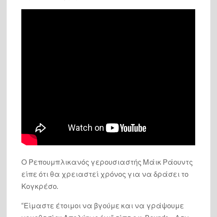
Ο Ρεπουμπλικανός γερουσιαστής Μάικ Ράουντς
είπε ότι θα χρειαστεί χρόνος για να δράσει το
Κογκρέσο.
“Είμαστε έτοιμοι να βγούμε και να γράψουμε