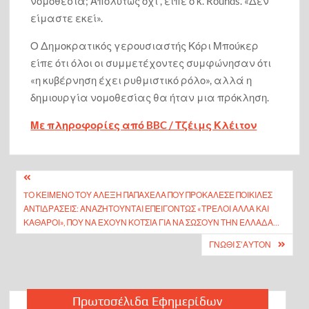
νομοθεσία; Απολύτως όχι”, είπε ο κ. Rounds. «Δεν
είμαστε εκεί».
Ο Δημοκρατικός γερουσιαστής Κόρι Μπούκερ
είπε ότι όλοι οι συμμετέχοντες συμφώνησαν ότι
«η κυβέρνηση έχει ρυθμιστικό ρόλο», αλλά η
δημιουργία νομοθεσίας θα ήταν μια πρόκληση.
Με πληροφορίες από BBC / Τζέιμς Κλέιτον
Πλοήγηση
TΟ ΚΕΊΜΕΝΟ ΤΟΥ ΑΛΈΞΗ ΠΑΠΑΧΕΛΆ ΠΟΥ ΠΡΟΚΆΛΕΣΕ ΠΟΙΚΊΛΕΣ
άρθρων
ΑΝΤΙΔΡΆΣΕΙΣ: ΑΝΑΖΗΤΟΎΝΤΑΙ ΕΠΕΙΓΌΝΤΩΣ «ΤΡΕΛΟΊ ΑΛΛΆ ΚΑΙ
ΚΑΘΑΡΟΊ», ΠΟΥ ΝΑ ΈΧΟΥΝ ΚΌΤΣΙΑ ΓΙΑ ΝΑ ΣΏΣΟΥΝ ΤΗΝ ΕΛΛΆΔΑ…
ΓΝΏΘΙ Σ’ΑΥΤΌΝ
Πρωτοσέλιδα Εφημερίδων