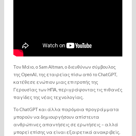
Αἶνος Στους Άξιους
τον χρησμό του Μαντείου Euroleonidas
Τον Μάιο, ο Sam Altman, ο διευθύνων σύμβουλος
της OpenAI, της εταιρείας πίσω από το ChatGPT,
κατέθεσε ενώπιον μιας επιτροπής της
Γερουσίας των ΗΠΑ, περιγράφοντας τις πιθανές
παγίδες της νέας τεχνολογίας.
Το ChatGPT και άλλα παρόμοια προγράμματα
μπορούν να δημιουργήσουν απίστευτα
ανθρώπινες απαντήσεις σε ερωτήσεις – αλλά
μπορεί επίσης να είναι εξαιρετικά ανακριβείς.