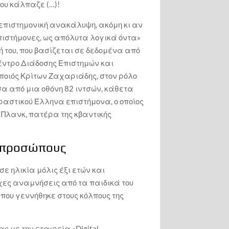
του κάλπαζε (…)!
 επιστημονική ανακάλυψη, ακόμη κι αν
επιστήμονες, ως απόλυτα λογικά όντα»
ή του, που βασίζεται σε δεδομένα από
έντρο Διάδοσης Επιστημών και
ποιός Κρίτων Ζαχαριάδης, στον ρόλο
α από μια οθόνη 82 ιντσών, κάθετα
ιδραστικού Έλληνα επιστήμονα, ο οποίος
ΡΤΩΝ
ΙΣΤΟΡΙΚΟ ΔΕΛΦΙΚΩΝ ΕΟΡΤΩΝ
 Πλανκ, πατέρα της κβαντικής
1927 Προμηθέας
λος –
Δεσμώτης ΟΔΕ Άγγελος –
Εύα Σικελιανού
εκπροσώπους
24
oracle today
2021-09-24
ΙΣΤΟΡΙΚΟ ΔΕΛΦΙΚΩΝ ΕΟΡΤΩΝ
ε ηλικία μόλις έξι ετών και
Eva Palmer Σικελιανού,
χες αναμνήσεις από τα παιδικά του
1952, Αρχαίο Θέατρο
Δελφών, 2 βήματα πριν
που γεννήθηκε στους κόλπους της
περάσει στο Πάνθεον
oracle today
2021-09-24
 με την εταιρεία «Digital