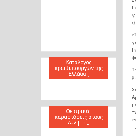
I
φ
ά
«
γ
I
ψ
Κατάλογος
πρωθυπουργών της
Τ
Ελλάδος
β
Σ
Α
μ
Θεατρικές
π
παραστάσεις στους
υ
Δελφούς
π