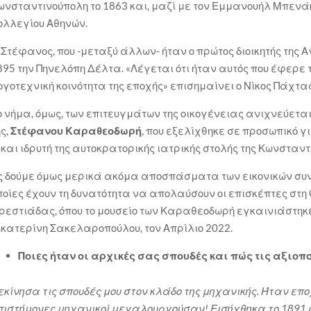
ωνσταντινούπολη το 1863 και, μαζί με τον Εμμανουήλ Μπενάκ
ολλεγίου Αθηνών.
 Στέφανος, που -μεταξύ άλλων- ήταν ο πρώτος διοικητής της 
895 την Πηνελόπη Δέλτα. «Λέγεται ότι ήταν αυτός που έφερε 
ογοτεχνική κοινότητα της εποχής» επισημαίνει ο Νίκος Πάχτας
ο νήμα, όμως, των επιτευγμάτων της οικογένειας ανιχνεύεται
ης,
Στέφανου Καραθεοδωρή
, που εξελίχθηκε σε προσωπικό γ
΄και ιδρυτή της αυτοκρατορικής ιατρικής στολής της Κωνσταντ
ς δούμε όμως μερικά ακόμα αποσπάσματα των εικονικών συν
ποίες έχουν τη δυνατότητα να απολαύσουν οι επισκέπτες στ
ρεστιάδας, όπου το μουσείο των Καραθεοδωρή εγκαινιάστηκε
ικατερίνη Σακελαροπούλου, τον Απρίλιο 2022.
Ποιες ήταν οι αρχικές σας σπουδές και πώς τις αξιοπ
εκίνησα τις σπουδές μου στον κλάδο της μηχανικής. Ήταν επο
πιστήμονες μηχανικοί μεγαλουργούσαν! Εισήχθηκα το 1891 σ