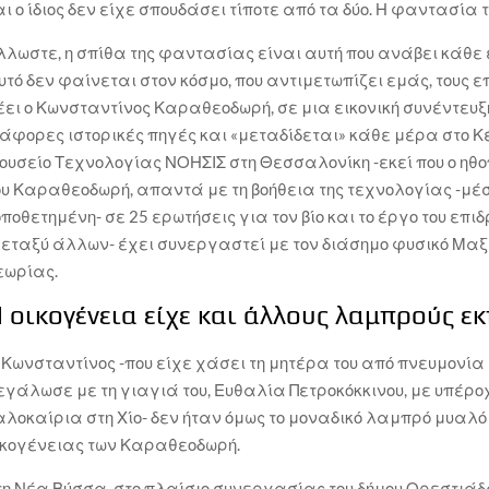
αι ο ίδιος δεν είχε σπουδάσει τίποτε από τα δύο. Η φαντασία 
λλωστε, η σπίθα της φαντασίας είναι αυτή που ανάβει κάθε
υτό δεν φαίνεται στον κόσμο, που αντιμετωπίζει εμάς, τους 
έει ο Κωνσταντίνος Καραθεοδωρή, σε μια εικονική συνέντευξ
ιάφορες ιστορικές πηγές και «μεταδίδεται» κάθε μέρα στο Κ
ουσείο Τεχνολογίας ΝΟΗΣΙΣ στη Θεσσαλονίκη -εκεί που ο ηθο
ου Καραθεοδωρή, απαντά με τη βοήθεια της τεχνολογίας -μέσ
οποθετημένη- σε 25 ερωτήσεις για τον βίο και το έργο του επ
ΦΙΚΩΝ ΕΟΡΤΩΝ
ΙΣΤΟΡΙΚΟ ΔΕΛΦΙΚΩΝ ΕΟΡΤΩΝ
ΙΣΤΟΡΙΚΟ ΔΕΛΦΙΚΩΝ ΕΟ
μεταξύ άλλων- έχει συνεργαστεί με τον διάσημο φυσικό Μαξ
” DE SOPHOCLE
1951 Εθνικό Θέατρο:
1930 Προμηθέας
Οιδίπους Τύραννος –
Δεσμώτης ΟΔΕ Άγγε
εωρίας.
021-09-24
Αλέξης Μινώτης, Κατίνα
Εύα Σικελιανού
Παξινού
 οικογένεια είχε και άλλους λαμπρούς 
oracle today
2021-09-
oracle today
2021-09-24
 Κωνσταντίνος -που είχε χάσει τη μητέρα του από πνευμονία σ
εγάλωσε με τη γιαγιά του, Ευθαλία Πετροκόκκινου, με υπέρο
αλοκαίρια στη Χίο- δεν ήταν όμως το μοναδικό λαμπρό μυαλό 
ικογένειας των Καραθεοδωρή.
τη Νέα Βύσσα, στο πλαίσιο συνεργασίας του δήμου Ορεστιάδας