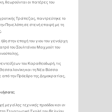
η, θεωρούνται οι πατέρες του
Αγροτικής Τράπεζας, παντρεύτηκε το
την Πηνελόπη σε στενή επαφή με τη
.
 ήδη στην εποχή του γιου του γενάρχη
ιατρό του Σουλτάνου Μαχμούτ του
ινούπολης.
εντεύξεων του Καραθεοδωρή, τις
η Θεσσαλονίκη και τη Νέα Βύσσα
 από την Πρόεδρο της Δημοκρατίας,
οιήσατε;
χή μεγάλης τεχνικής προόδου και οι
τη Στρατιωτική Σχολή του Βελγίου