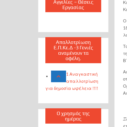
Αγγελίες – Θέσεις
Κ
Εργασίας
Κ
Ο
1
λ
Απαλλοτρίωση
Τ
Ε.Π.Κε.Δ -3 Γενιές
αναμένουν τα
τ
οφέλη.
Β
Α
1 Αναγκαστική
ο
απαλλοτρίωση
Ο
για δημοσία ωφέλεια !!!!
Α
Ο χρησμός της
ημέρας
Ξ
ε