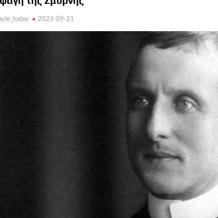
φαγή της Σμύρνης
acle_today
2023-09-21