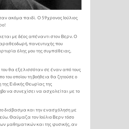
ταν ακόμα παιδί. Ο 59χρονος Ιούλιος
ρο!
κεται με δέος απέναντι στον Βερν. Ο
 Καραθεοδωρή, πανευτυχής που
ρτυρία όλης μου της συμπάθειας,
του θα εξελισσόταν σε έναν από τους
 του οποίου τη βοήθεια θα ζητούσε ο
 της Ειδικής Θεωρίας της
φηβο να συνεχίσει να ασχολείται με το
ω το διάβασμα και την ενασχόληση με
ύω. Θαύμαζα τον Ιούλιο Βερν τόσο
ων μαθηματικών και της φυσικής, αν