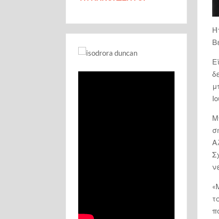
Ή
Β
Ε
δ
μ
Ι
Μ
σ
Α
Σ
ν
«
τ
π