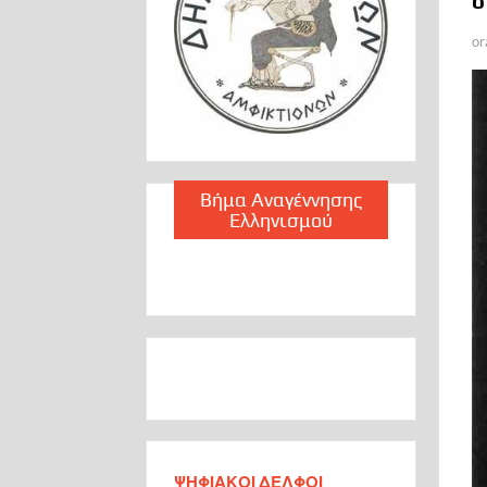
σ
or
Βήμα Αναγέννησης
Ελληνισμού
ΨΗΦΙΑΚΟΙ ΔΕΛΦΟΙ