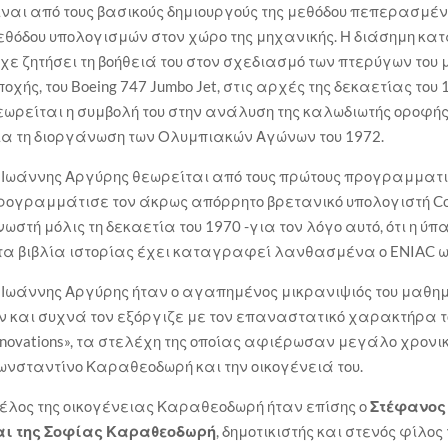
ίναι από τους βασικούς δημιουργούς της μεθόδου πεπερασμέν
εθόδου υπολογισμών στον χώρο της μηχανικής. Η διάσημη κ
ίχε ζητήσει τη βοήθειά του στον σχεδιασμό των πτερύγων το
ποχής, του Boeing 747 Jumbo Jet, στις αρχές της δεκαετίας του
εωρείται η συμβολή του στην ανάλυση της καλωδιωτής οροφής
ια τη διοργάνωση των Ολυμπιακών Αγώνων του 1972.
 Ιωάννης Αργύρης θεωρείται από τους πρώτους προγραμματι
ρογραμμάτισε τον άκρως απόρρητο βρετανικό υπολογιστή Colo
νωστή μόλις τη δεκαετία του 1970 -για τον λόγο αυτό, ότι η ύπ
τα βιβλία ιστορίας έχει καταγραφεί λανθασμένα ο ENIAC ως
 Ιωάννης Αργύρης ήταν ο αγαπημένος μικρανιψιός του μαθη
ν και συχνά τον εξόργιζε με τον επαναστατικό χαρακτήρα του»
nnovations», τα στελέχη της οποίας αφιέρωσαν μεγάλο χρονι
ωνσταντίνο Καραθεοδωρή και την οικογένειά του.
έλος της οικογένειας Καραθεοδωρή ήταν επίσης ο
Στέφανος 
αι της Σοφίας Καραθεοδωρή
, δημοτικιστής και στενός φίλο