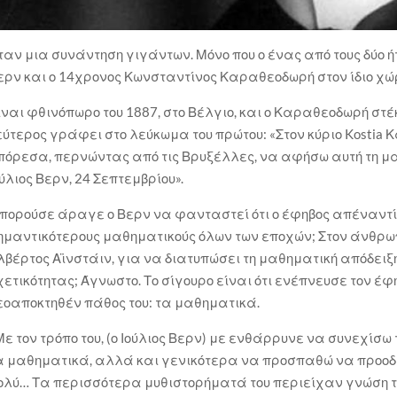
ταν μια συνάντηση γιγάντων. Μόνο που ο ένας από τους δύο ή
ερν και ο 14χρονος Κωνσταντίνος Καραθεοδωρή στον ίδιο χώ
ίναι φθινόπωρο του 1887, στο Βέλγιο, και ο Καραθεοδωρή στέ
εύτερος γράφει στο λεύκωμα του πρώτου: «Στον κύριο Kostia
πόρεσα, περνώντας από τις Βρυξέλλες, να αφήσω αυτή τη μα
ούλιος Βερν, 24 Σεπτεμβρίου».
πορούσε άραγε ο Βερν να φανταστεί ότι ο έφηβος απέναντί 
ημαντικότερους μαθηματικούς όλων των εποχών; Στον άνθρωπο
λβέρτος Αϊνστάιν, για να διατυπώσει τη μαθηματική απόδειξη
χετικότητας; Άγνωστο. Το σίγουρο είναι ότι ενέπνευσε τον έ
εοαποκτηθέν πάθος του: τα μαθηματικά.
Με τον τρόπο του, (ο Ιούλιος Βερν) με ενθάρρυνε να συνεχίσ
α μαθηματικά, αλλά και γενικότερα να προσπαθώ να προοδε
ολύ… Τα περισσότερα μυθιστορήματά του περιείχαν γνώση τ