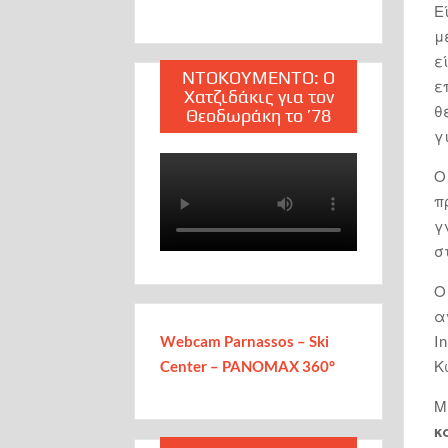
Ε
μ
ε
ΝΤΟΚΟΥΜΕΝΤΟ: Ο
ε
Χατζιδάκις για τον
θ
Θεοδωράκη το ’78
γ
Ο
π
γ
σ
Ο
α
I
Webcam Parnassos – Ski
Κ
Center – PANOMAX 360°
Μ
κ