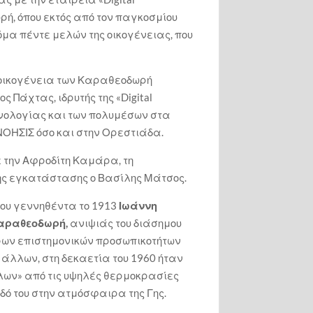
ωρή, όπου εκτός από τον παγκοσμίου
όμα πέντε μελών της οικογένειας, που
ν οικογένεια των Καραθεοδωρή
 Πάχτας, ιδρυτής της «Digital
εχνολογίας και των πολυμέσων στα
ΟΗΣΙΣ όσο και στην Ορεστιάδα.
 την Αφροδίτη Καμάρα, τη
της εγκατάστασης ο Βασίλης Μάτσος.
του γεννηθέντα το 1913
Ιωάννη
Καραθεοδωρή,
ανιψιάς του διάσημου
ρων επιστημονικών προσωπικοτήτων
άλλων, στη δεκαετία του 1960 ήταν
λλων» από τις υψηλές θερμοκρασίες
ό του στην ατμόσφαιρα της Γης.