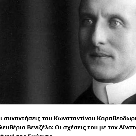
ι συναντήσεις του Κωνσταντίνου Καραθεοδωρή 
λευθέριο Βενιζέλο: Οι σχέσεις του με τον Αϊνσ