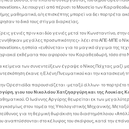
nnovations», λειτουργεί από πέρυσι το Μουσείο των Καραθεοδ
ήμης μαθηματικό, ο/η επισκέπτης μπορεί να δει πορτρέτα ακ
φησαν το δικό τους στίγμα διαρκείας.
Τρεις γενιές πριν και δύο γενιές μετά τον Κωνσταντίνο, στη
εννήθηκαν μεγάλες προσωπικότητες» λέει στο ΑΠΕ-ΜΠΕ ο Νίκος
nnovations», η οποία «ευθύνεται» για το μαγικό άγγιμα της τ
ηφιακά εκθέματα που αφορούν τον Καραθεοδωρή, τόσο στο Ν
α κείμενα των συνεντεύξεων έγραψε ο Νίκος Πάχτας μαζί με
ιντεσκόπηση έκανε η Ελένη Πνευματικού και την κατασκευή 
την Ορεστιάδα παρουσιάζεται -μεταξύ άλλων- το πορτρέτο 
ργύρη, γιου του Νικολάου Χατζηαργύρη και της Λουκίας 
αθηματικού. Ο Ιωάννης Αργύρης θεωρείται εκ των μεγαλύτε
αγκοσμίως στον τομέα της Υπολογιστικής Μηχανικής. Μεταξύ 
πεύθυνος για τη θερμική θωράκιση του διαστημόπλοιου «Από
ου αναπτύσσονται στο κέλυφος του σκάφους, κατά την επάνοδ