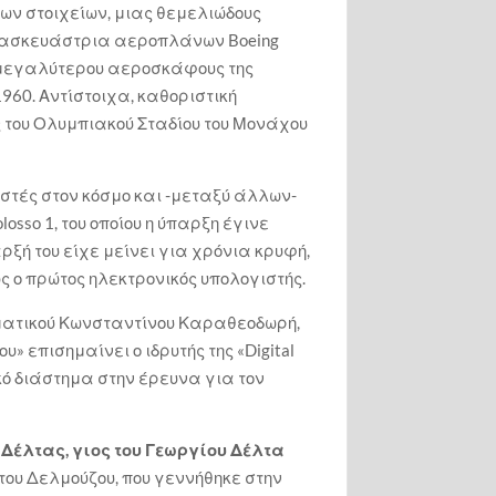
ων στοιχείων, μιας θεμελιώδους
ατασκευάστρια αεροπλάνων Boeing
υ μεγαλύτερου αεροσκάφους της
 1960. Αντίστοιχα, καθοριστική
 του Ολυμπιακού Σταδίου του Μονάχου
στές στον κόσμο και -μεταξύ άλλων-
sso 1, του οποίου η ύπαρξη έγινε
αρξή του είχε μείνει για χρόνια κρυφή,
 ο πρώτος ηλεκτρονικός υπολογιστής.
ματικού Κωνσταντίνου Καραθεοδωρή,
 επισημαίνει ο ιδρυτής της «Digital
κό διάστημα στην έρευνα για τον
Δέλτας, γιος του Γεωργίου Δέλτα
ς του Δελμούζου, που γεννήθηκε στην