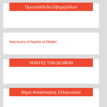
Πρωτοσέλιδα Εφημερίδων
Αἶνος Στους Άξιους
τον χρησμό του Μαντείου Euroleonidas
Sanctuary of Apollo at Delphi
ΠΟΛΙΤΕΣ ΤΩΝ ΔΕΛΦΩΝ
Βήμα Αναγέννησης Ελληνισμού