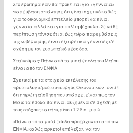
Στο ερώτημα εάν θα πρόκειται για «γενναία»
παρέμβαση απάντησε ότι είναι σχετικό καθώς
για το οικονομικό επιτελείο μπορεί να είναι
Η Ελλάδα πήρε την επενδυτική βαθμίδα: Ο Οίκος DBRS
αναβάθμισε την ελληνική οικονομία στο ΒΒΒ * Πολύ
γενναία αλλά και για πολίτη ψίχουλα. Σε κάθε
σημαντική εξέλιξη σε μια πολύ δύσκολη συγκυρία, λέει ο
περίπτωση τόνισε ότι οι έως τώρα παρεμβάσεις
Χατζηδάκης
της κυβέρνησης, είναι εξαιρετικά γενναίες σε
σχέση με τον ευρωπαϊκό μέσο όρο.
Η Ινδία ενδέχεται να αλλάξει σύντομα ονομασία: Ο Μόντι
άνοιξε την σύνοδο της G20 ως πρωθυπουργός της
Σταϊκούρας: Πάνω από τα μισά έσοδα του Μαΐου
“Μπάρατ”
είναι από τον ΕΝΦΙΑ
Πού ζούμε; Οι βάρβαροι δολοφόνοι του Αντώνη
Σχετικά με τα στοιχεία εκτέλεσης του
Καριώτη, δεν είναι άνθρωποι και ως ανθρωποειδή δεν
έχουν καμία σχέση με την Ναυτοσύνη, με τον Πολιτισμό
προϋπολογισμού, ο υπουργός Οικονομικών τόνισε
μας.
ότι η πρώτη αίσθηση που υπάρχει είναι πως τον
Μάιο τα έσοδα θα είναι αυξημένα σε σχέση με
τους στόχους κατά περίπου 1,2 δισ. ευρώ.
Μετά από 49 χρόνια κατοχής πόσους πολιτικούς ακούμε
«Πάνω από τα μισά έσοδα προέρχονται από τον
να λένε το αυτονόητο, όπως το έθεσε ο κ. Μενέντεζ; Λύση
για να φύγει και ο τελευταίος Τούρκος στρατιώτης…
ΕΝΦΙΑ, καθώς αρκετοί επέλεξαν να τον
(video)