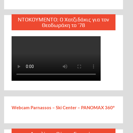
ΝΤΟΚΟΥΜΕΝΤΟ: Ο Χατζιδάκις για τον
Θεοδωράκη το ’78
Webcam Parnassos – Ski Center – PANOMAX 360°