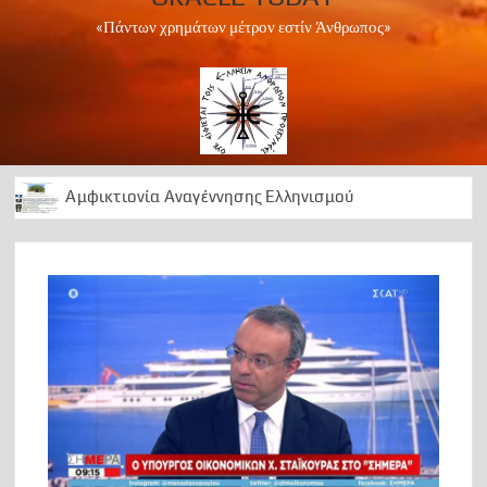
«Πάντων χρημάτων μέτρον εστίν Άνθρωπος»
Αμφικτιονία Αναγέννησης Ελληνισμού
Apollo Peace Marathon 2024
1 Ελληνισμός Χριστιανισμός
Αρχαίοι Δελφοί: Διαχρονική ωδή στο Απολλώνειο φως
50 Χρόνια ….μεταξεταστέας μεταπολίτευσης
1974 ΕΠΙΣΤΡΑΤΕΥΣΗ
Can we foresee the future?
OΡΑ ΤΟ ΜΕΛΛΟΝ
A Lesson in History