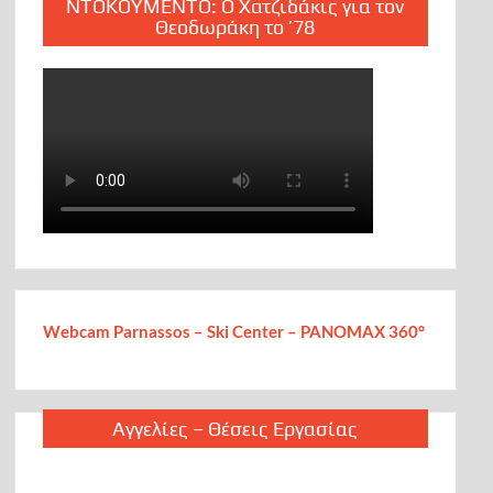
ΝΤΟΚΟΥΜΕΝΤΟ: Ο Χατζιδάκις για τον
Θεοδωράκη το ’78
Webcam Parnassos – Ski Center – PANOMAX 360°
Αγγελίες – Θέσεις Εργασίας