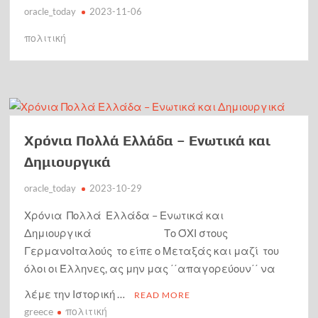
oracle_today
2023-11-06
πολιτική
Χρόνια Πολλά Ελλάδα – Ενωτικά και
Δημιουργικά
oracle_today
2023-10-29
Χρόνια Πολλά Ελλάδα – Ενωτικά και
Δημιουργικά Το ΌΧΙ στους
ΓερμανοΙταλούς το είπε ο Μεταξάς και μαζί του
όλοι οι Έλληνες, ας μην μας ΄΄απαγορεύουν΄΄ να
λέμε την Ιστορική …
READ MORE
greece
πολιτική