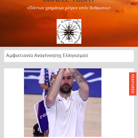
«Πάντων χρημάτων μέτρον εστίν Άνθρωπος»
Αμφικτιονία Αναγέννησης Ελληνισμού
Apollo Peace Marathon 2024
1 Ελληνισμός Χριστιανισμός
FEATURED
Αρχαίοι Δελφοί: Διαχρονική ωδή στο Απολλώνειο φως
50 Χρόνια ….μεταξεταστέας μεταπολίτευσης
1974 ΕΠΙΣΤΡΑΤΕΥΣΗ
Can we foresee the future?
OΡΑ ΤΟ ΜΕΛΛΟΝ
A Lesson in History