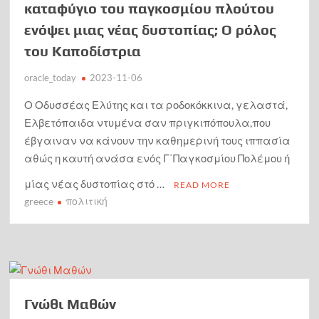
καταφύγιο του παγκοσμίου πλούτου
Αἶνος Στους Άξιους
ενόψει μιας νέας δυστοπίας; Ο ρόλος
τον χρησμό του Μαντείου Euroleonidas
του Καποδίστρια
oracle_today
2023-11-06
Ο Οδυσσέας Ελύτης και τα ροδοκόκκινα, γελαστά,
Ελβετόπαιδα ντυμένα σαν πριγκιπόπουλα,που
έβγαιναν να κάνουν την καθημερινή τους ιππασία
αθώς η καυτή ανάσα ενός Γ΄Παγκοσμίου Πολέμου ή
μίας νέας δυστοπίας στό …
READ MORE
greece
πολιτική
Γνώθι Μαθών