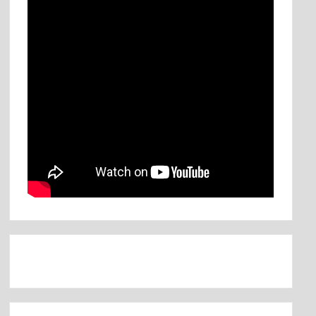
Αἶνος Στους Άξιους
τον χρησμό του Μαντείου Euroleonidas