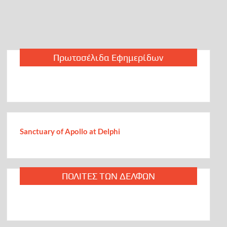
Ο Μενέντεζ κάνει μαθήματα στους πολιτικούς Ελλάδας-
Κύπρου: Να συνεχίσουμε τον αγώνα μέχρι να φύγει από
την Κύπρο και η τελευταία μπότα του τελευταίου Τούρκου
στρατιώτη
Πλήρης ανατροπή για το 7ο θαύμα του Κόσμου: Οι
Πρωτοσέλιδα Εφημερίδων
Κρεμαστοί Κήποι δεν ήταν στη Βαβυλώνα, αλλά στη
Νινευή – Δεν τους έφτιαξε ο Ναβουχοδονόσορ αλλά οι
Ασσύριοι [videos]
Τα μυστήρια της Χειμάρρας: Τι συζήτησαν ο Ράμα, η
Μελόνι και η σύζυγος Μπλερ (νομική σύμβουλος για την
ΑΟΖ της Αλβανίας): Οσμή μυστικής διπλωματίας εις βάρος
Sanctuary of Apollo at Delphi
της Αθήνας
Ο Ερντογάν παίζει ένα επικίνδυνο παιγνίδι με στόχο «να τα
πάρει όλα» στο Αιγαίο και την Κύπρο: Ο βηματισμός της
ΠΟΛΙΤΕΣ ΤΩΝ ΔΕΛΦΩΝ
Αθήνας και της Λευκωσίας πρέπει να είναι κοινός… Η ώρα
του τώρα ή τίποτα (video)
«Οι Χρησμοί του Νερού» μάγεψαν τον Αρχαιολογικό Χώρο
των Δελφών