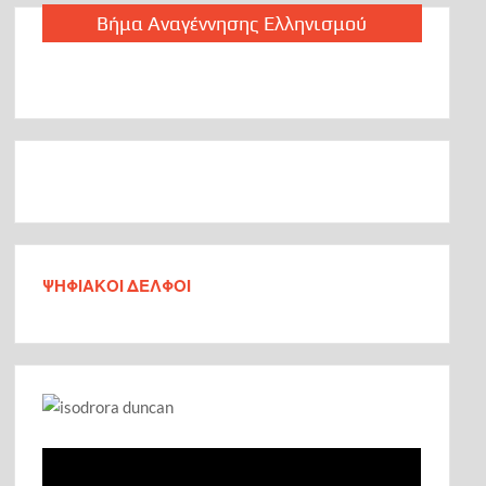
Βήμα Αναγέννησης Ελληνισμού
Ανακοίνωσε 2 υποψηφίους στη Φωκίδα ο Φάνης Σπανός
Από τους Αιγύπτιους ως τον Ιπποκράτη και από την Ινδία
ως τους Αζτέκους χρησιμοποιούσαν τον χαλκό ως
φάρμακο: Μόλις τώρα καταλαβαίνουμε γιατί [videos]
Τι και ποιόν στηρίζει ο υφυπουργός Γιάννης Μπούγας στις
Δημοτικές και Περιφερειακές εκλογές￼
Ecumenical Delphic Committee
ΨΗΦΙΑΚΟΙ ΔΕΛΦΟΙ
Αἶνος Το Pavillion Ανέστη
Τί Λωζάννη τι Κοζάνη
Αἶνος Ένα έργο πνοής για την Φωκίδα και για την Ελλάδα
Μια μοναδική Πολιτισμική ναι, Ναι εν Πολιτισμό
παρουσίαση, με πολλά μηνύματα. Άντε όπως άριστα
υπογράμμισε και ο Βουλευτής Φωκίδας Ιωάννης Μπούγας
και στην παράκαμψη Δελφών και ενοποίηση του
Αρχαιολογικού χώρου.