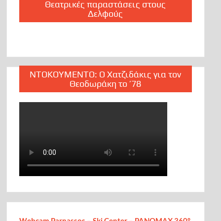
Θεατρικές παραστάσεις στους
Δελφούς
ΝΤΟΚΟΥΜΕΝΤΟ: Ο Χατζιδάκις για τον
Θεοδωράκη το ’78
Webcam Parnassos – Ski Center – PANOMAX 360°