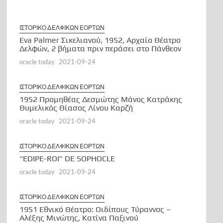
Αἶνος Στους Άξιους
τον χρησμό του Μαντείου Euroleonidas
ΙΣΤΟΡΙΚΟ ΔΕΛΦΙΚΩΝ ΕΟΡΤΩΝ
Eva Palmer Σικελιανού, 1952, Αρχαίο Θέατρο
Δελφών, 2 βήματα πριν περάσει στο Πάνθεον
oracle today
2021-09-24
ΙΣΤΟΡΙΚΟ ΔΕΛΦΙΚΩΝ ΕΟΡΤΩΝ
1952 Προμηθέας Δεσμώτης Μάνος Κατράκης
Θυμελικός Θίασος Λίνου Καρζή
oracle today
2021-09-24
ΙΣΤΟΡΙΚΟ ΔΕΛΦΙΚΩΝ ΕΟΡΤΩΝ
“EDIPE-ROI” DE SOPHOCLE
oracle today
2021-09-24
ΙΣΤΟΡΙΚΟ ΔΕΛΦΙΚΩΝ ΕΟΡΤΩΝ
1951 Εθνικό Θέατρο: Οιδίπους Τύραννος –
Αλέξης Μινώτης, Κατίνα Παξινού