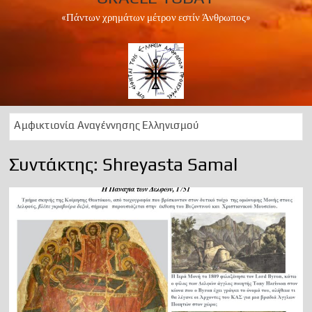
«Πάντων χρημάτων μέτρον εστίν Άνθρωπος»
Αμφικτιονία Αναγέννησης Ελληνισμού
Apollo Peace Marathon 2024
Συντάκτης:
Shreyasta Samal
1 Ελληνισμός Χριστιανισμός
Αρχαίοι Δελφοί: Διαχρονική ωδή στο Απολλώνειο φως
50 Χρόνια ….μεταξεταστέας μεταπολίτευσης
1974 ΕΠΙΣΤΡΑΤΕΥΣΗ
Can we foresee the future?
OΡΑ ΤΟ ΜΕΛΛΟΝ
A Lesson in History