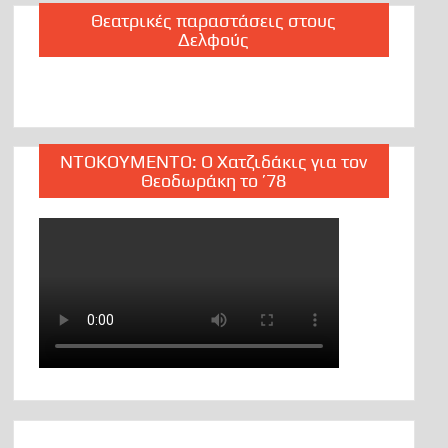
Θεατρικές παραστάσεις στους
Δελφούς
ΝΤΟΚΟΥΜΕΝΤΟ: Ο Χατζιδάκις για τον
Θεοδωράκη το ’78