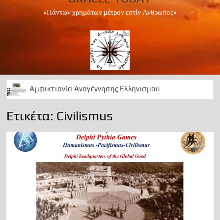
«Πάντων χρημάτων μέτρον εστίν Άνθρωπος»
Αμφικτιονία Αναγέννησης Ελληνισμού
Apollo Peace Marathon 2024
Ετικέτα:
Civilismus
1 Ελληνισμός Χριστιανισμός
Αρχαίοι Δελφοί: Διαχρονική ωδή στο Απολλώνειο φως
50 Χρόνια ….μεταξεταστέας μεταπολίτευσης
1974 ΕΠΙΣΤΡΑΤΕΥΣΗ
Can we foresee the future?
OΡΑ ΤΟ ΜΕΛΛΟΝ
A Lesson in History