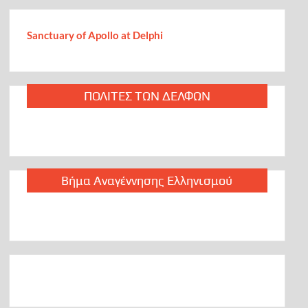
Sanctuary of Apollo at Delphi
Η Ελλάδα πήρε την επενδυτική βαθμίδα: Ο Οίκος DBRS
αναβάθμισε την ελληνική οικονομία στο ΒΒΒ * Πολύ
σημαντική εξέλιξη σε μια πολύ δύσκολη συγκυρία, λέει ο
Χατζηδάκης
ΠΟΛΙΤΕΣ ΤΩΝ ΔΕΛΦΩΝ
Η Ινδία ενδέχεται να αλλάξει σύντομα ονομασία: Ο Μόντι
άνοιξε την σύνοδο της G20 ως πρωθυπουργός της
“Μπάρατ”
Πού ζούμε; Οι βάρβαροι δολοφόνοι του Αντώνη
Βήμα Αναγέννησης Ελληνισμού
Καριώτη, δεν είναι άνθρωποι και ως ανθρωποειδή δεν
έχουν καμία σχέση με την Ναυτοσύνη, με τον Πολιτισμό
μας.
Μετά από 49 χρόνια κατοχής πόσους πολιτικούς ακούμε
να λένε το αυτονόητο, όπως το έθεσε ο κ. Μενέντεζ; Λύση
για να φύγει και ο τελευταίος Τούρκος στρατιώτης…
(video)