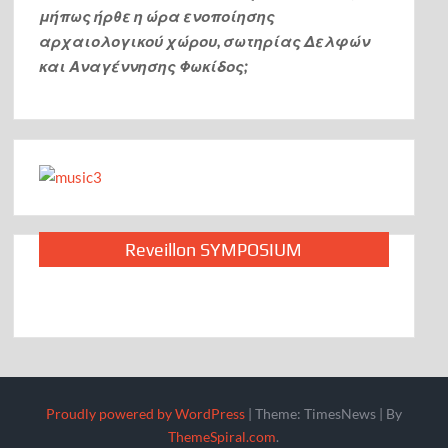
μήπως ήρθε η ώρα ενοποίησης
αρχαιολογικού χώρου, σωτηρίας Δελφών
και Αναγέννησης Φωκίδος;
Reveillon SYMPOSIUM
Proudly powered by WordPress
|
Theme: TimesNews
|
By
ThemeSpiral.com
.